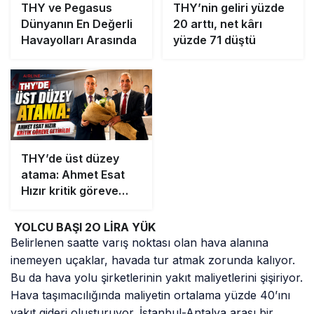
THY ve Pegasus
THY’nin geliri yüzde
Dünyanın En Değerli
20 arttı, net kârı
Havayolları Arasında
yüzde 71 düştü
THY’de üst düzey
atama: Ahmet Esat
Hızır kritik göreve
getirildi
YOLCU BAŞI 2O LİRA YÜK
Belirlenen saatte varış noktası olan hava alanına
inemeyen uçaklar, havada tur atmak zorunda kalıyor.
Bu da hava yolu şirketlerinin yakıt maliyetlerini şişiriyor.
Hava taşımacılığında maliyetin ortalama yüzde 40’ını
yakıt gideri oluşturuyor. İstanbul-Antalya arası bir