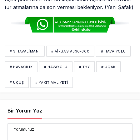
tur atmalarına da son vermesi bekleniyor. (Yeni Şafak)
# 3.HAVALIMANI
# AIRBAS A330-300
# HAVA YOLU
# HAVACILIK
# HAVAYOLU
# THY
# UÇAK
# UÇUŞ
# YAKIT MALIYETI
Bir Yorum Yaz
Yorumunuz