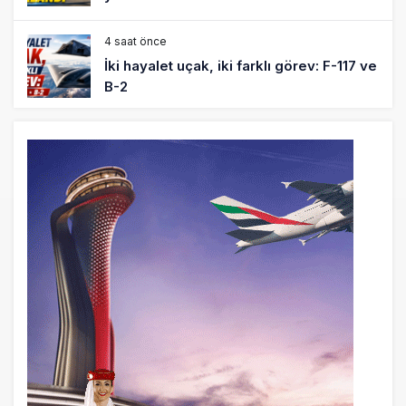
4 saat önce
İki hayalet uçak, iki farklı görev: F-117 ve
B-2
5 saat önce
THY ve Pegasus Dünyanın En Değerli
Havayolları Arasında
6 saat önce
Fly Baghdad ABD yaptırım listesinden
çıkarıldı
7 saat önce
Elektrikli uçaklar Avrupa’da kısa rotalara
hazırlanıyor