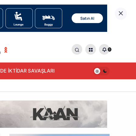
0
0
DE İKTİDAR SAVAŞLARI