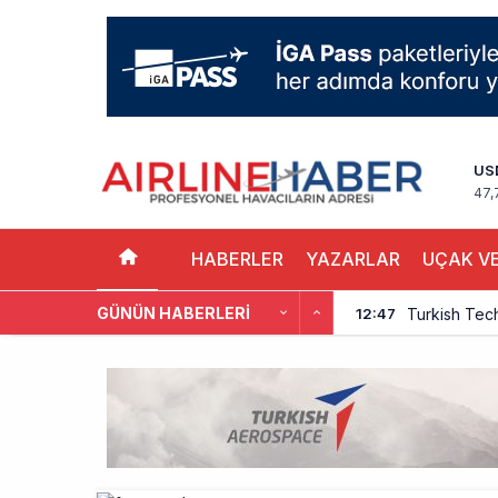
US
47,
HABERLER
YAZARLAR
UÇAK VE
GÜNÜN HABERLERI
Turkish Tec
12:47
THY, Yaklaşı
12:18
İstanbul Hav
11:58
THY’nin Wash
11:13
TOLUN P’den
10:48