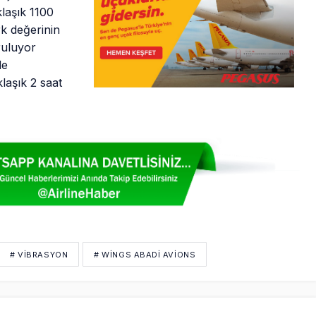
klaşık 1100
rk değerinin
ruluyor
le
laşık 2 saat
# VIBRASYON
# WINGS ABADI AVIONS