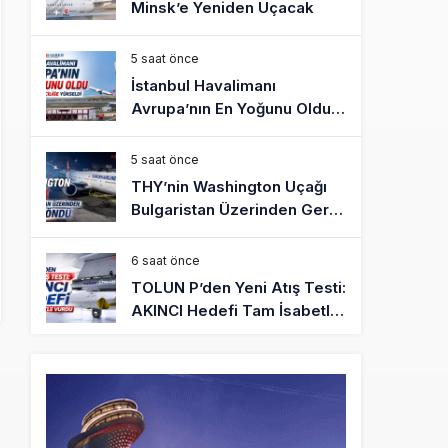
Minsk’e Yeniden Uçacak
5 saat önce
İstanbul Havalimanı
Avrupa’nın En Yoğunu Oldu,
Dünyada 7’nciliğe Yükseldi
5 saat önce
THY’nin Washington Uçağı
Bulgaristan Üzerinden Geri
Döndü
6 saat önce
TOLUN P’den Yeni Atış Testi:
AKINCI Hedefi Tam İsabetle
Vurdu
6 saat önce
Türkiye’nin Milli Motor
Projelerinde Yeni Dönem:
TEI TEKNOLOJİ Kuruldu