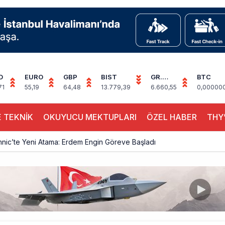
D
EURO
GBP
BIST
GR.
BTC
ALTIN
71
55,19
64,48
13.779,39
6.660,55
0,00000
 TEKNİK
OKUYUCU MEKTUPLARI
ÖZEL HABER
THY’
hnic’te Yeni Atama: Erdem Engin Göreve Başladı
k 4,5 Yıl Sonra Minsk’e Yeniden Uçacak
alimanı Avrupa’nın En Yoğunu Oldu, Dünyada 7’nciliğe Yükseldi
ington Uçağı Bulgaristan Üzerinden Geri Döndü
 Yeni Atış Testi: AKINCI Hedefi Tam İsabetle Vurdu