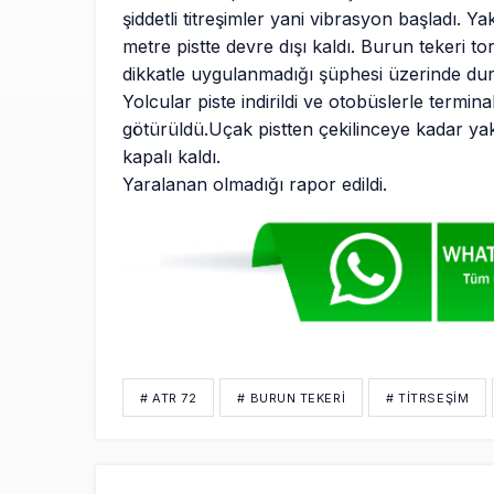
şiddetli titreşimler yani vibrasyon başladı. Ya
metre pistte devre dışı kaldı. Burun tekeri to
dikkatle uygulanmadığı şüphesi üzerinde du
Yolcular piste indirildi ve otobüslerle termina
götürüldü.Uçak pistten çekilinceye kadar yak
kapalı kaldı.
Yaralanan olmadığı rapor edildi.
# ATR 72
# BURUN TEKERI
# TITRSEŞIM