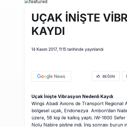
Türkiye’nin
10:26
UÇAK İNİŞTE VİB
SunExpress 
18:40
KAYDI
İstanbul Hava
17:59
14 Kasım 2017, 11:15
tarihinde yayınlandı
BEĞEN
Uçak İnişte Vibrasyon Nedenli Kaydı
Wings Abadi Avions de Transport Regional A
bölgesel uçak, Endonezya Ambon’dan Nabir
üzere, 58 kişi ile kalkış yaptı. IW-1600 Sefer
Nolu Nabire pistine indi. İniş sonrası burun i