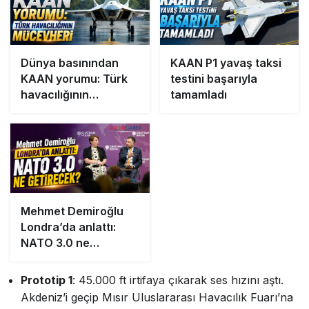
Dünya basınından
KAAN P1 yavaş taksi
KAAN yorumu: Türk
testini başarıyla
havacılığının
tamamladı
mücevheri
Mehmet Demiroğlu
Londra’da anlattı:
NATO 3.0 ne
getirecek?
Prototip 1
: 45.000 ft irtifaya çıkarak ses hızını aştı.
Akdeniz’i geçip Mısır Uluslararası Havacılık Fuarı’na