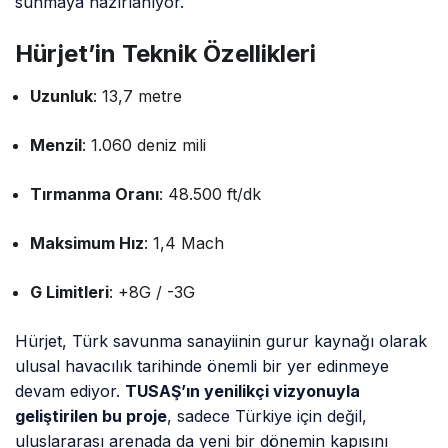
sunmaya hazırlanıyor.
Hürjet’in Teknik Özellikleri
Uzunluk
: 13,7 metre
Menzil
: 1.060 deniz mili
Tırmanma Oranı
: 48.500 ft/dk
Maksimum Hız
: 1,4 Mach
G Limitleri
: +8G / -3G
Hürjet, Türk savunma sanayiinin gurur kaynağı olarak
ulusal havacılık tarihinde önemli bir yer edinmeye
devam ediyor.
TUSAŞ’ın yenilikçi vizyonuyla
geliştirilen bu proje
, sadece Türkiye için değil,
uluslararası arenada da yeni bir dönemin kapısını