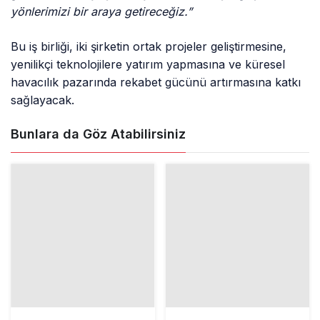
yönlerimizi bir araya getireceğiz.”
Bu iş birliği, iki şirketin ortak projeler geliştirmesine,
yenilikçi teknolojilere yatırım yapmasına ve küresel
havacılık pazarında rekabet gücünü artırmasına katkı
sağlayacak.
Bunlara da Göz Atabilirsiniz
Dünya basınından
KAAN P1 yavaş taksi
KAAN yorumu: Türk
testini başarıyla
havacılığının
tamamladı
mücevheri