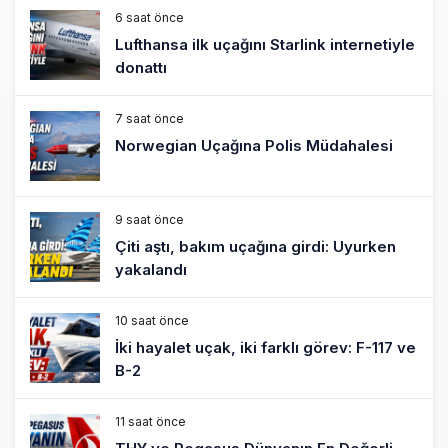
9 saat önce
Çiti aştı, bakım uçağına girdi: Uyurken
yakalandı
10 saat önce
İki hayalet uçak, iki farklı görev: F-117 ve
B-2
11 saat önce
THY ve Pegasus Dünyanın En Değerli
Havayolları Arasında
12 saat önce
Fly Baghdad ABD yaptırım listesinden
çıkarıldı
13 saat önce