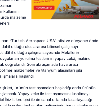
, zaman
n kullanımı
 hurda malzeme
enerji
lunan “Turkish Aerospace USA” ofisi ve dünyanın önde
dahil olduğu uluslararası bilimsel çalışmayı
de dâhil olduğu çalışma sayesinde Metallerin
ygulanan yorulma testlerinin yapay zekâ, makine
arak doğrulandı. Sonraki aşamada hava aracı
 polimer malzemeler ve titanyum alaşımları gibi
alışmalara başlandı.
olan şirket, ürünün test aşamaları başladığı anda ürünün
başlatacak. Yapay zeka ile test aşamasını kısaltmayı
al İkiz teknolojisi ile de sanal ortamda tasarlayacağı
 elde edilen test verileri neticesinde hangi alanların ne