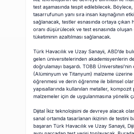
test aşamasında tespit edilebilecek. Böylece
tasarrufunun yanı sıra insan kaynağının etki
sağlanacak, testler esnasında ortaya çıkan
oranı düşürülecek ve test esnasında oluşan 
tüketiminin azaltılması sağlanacak.
Türk Havacılık ve Uzay Sanayii, ABD’de bu
gelen üniversitelerinden akademisyenlerin de 
doğrulamayı başardı. TOBB Üniversitesi’nin 
(Alüminyum ve Titanyum) malzeme üzerine u
öğrenmesi ve derin öğrenme ile bilimsel ol
yapısallarında kullanılan metaller, kompozit
malzemeler için de uygulanmasına yönelik ç
Dijital İkiz teknolojisini de devreye alacak 
sanal ortamda tasarlanan ikizinin de testini 
başaran Türk Havacılık ve Uzay Sanayii, Dijit
aynı parçadan test verisi toplayacak. Buradan