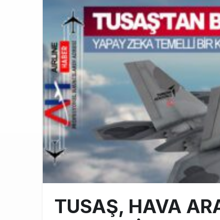
Fly Baghdad 
12:00
Elektrikli uç
11:00
Trump’ı taşı
10:30
TUSAŞ, HAVA AR