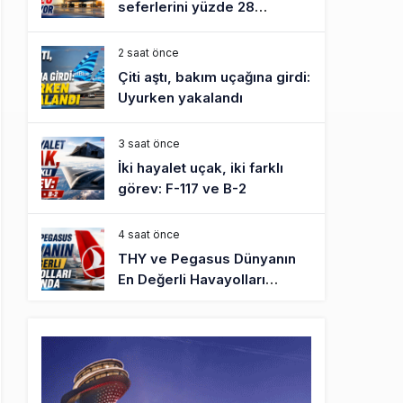
seferlerini yüzde 28
azaltıyor
2 saat önce
Çiti aştı, bakım uçağına girdi:
Uyurken yakalandı
3 saat önce
İki hayalet uçak, iki farklı
görev: F-117 ve B-2
4 saat önce
THY ve Pegasus Dünyanın
En Değerli Havayolları
Arasında
5 saat önce
Fly Baghdad ABD yaptırım
listesinden çıkarıldı