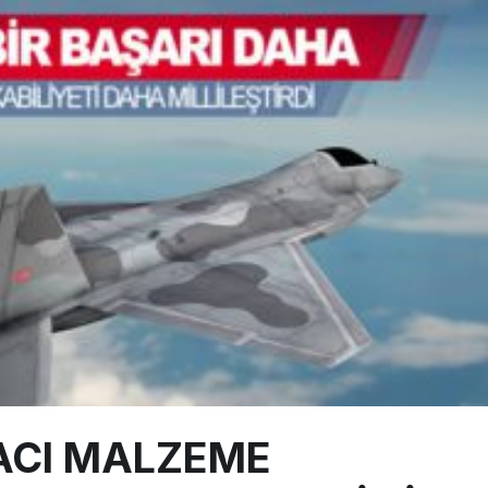
ABD yaptırım listesinden çıkarıldı
aklar Avrupa’da kısa rotalara hazırlanıyor
yan Marine One, yolcu uçağına fazla yaklaştı
ACI MALZEME