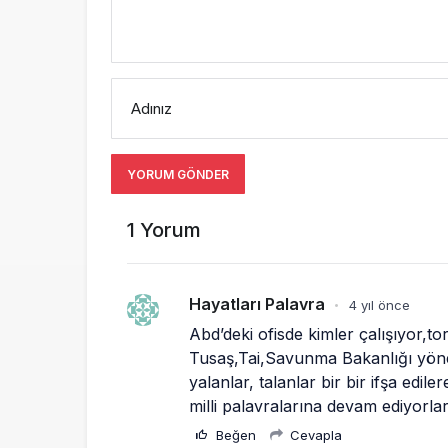
Adınız
YORUM GÖNDER
1 Yorum
Hayatları Palavra
4 yıl önce
•
Abd’deki ofisde kimler çalışıyor,tor
Tusaş,Tai,Savunma Bakanlığı yöneti
yalanlar, talanlar bir bir ifşa edile
milli palavralarına devam ediyorla
Beğen
Cevapla