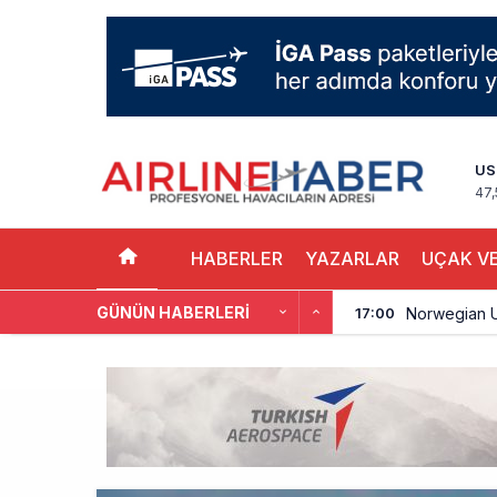
US
47,
HABERLER
YAZARLAR
UÇAK VE
GÜNÜN HABERLERI
Norwegian U
17:00
British Airw
16:00
Çiti aştı, b
15:00
İki hayalet u
14:00
THY ve Pega
13:00