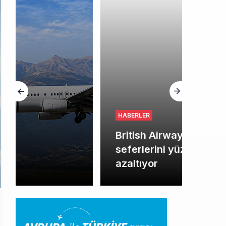
HABERLER
British Airways A380
seferlerini yüzde 28
azaltıyor