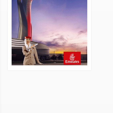
6 saat önce
Elektrikli uçaklar Avrupa’da
kısa rotalara hazırlanıyor
7 saat önce
Trump’ı taşıyan Marine One,
yolcu uçağına fazla yaklaştı
7 saat önce
Emirates A380 yolcu
rahatsızlanınca İstanbul’a
indi
8 saat önce
Emirates’in reddettiği 10
Boeing 777X için United
kararı
8 saat önce
DHL uçağı havada cisimle