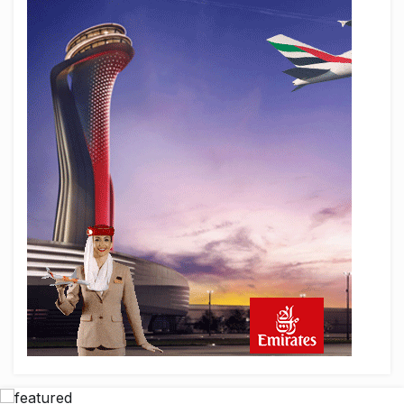
Fly Baghdad ABD yaptırım listesinden
çıkarıldı
13 saat önce
Elektrikli uçaklar Avrupa’da kısa rotalara
hazırlanıyor
13 saat önce
Trump’ı taşıyan Marine One, yolcu
uçağına fazla yaklaştı
14 saat önce
Emirates A380 yolcu rahatsızlanınca
İstanbul’a indi
15 saat önce
Emirates’in reddettiği 10 Boeing 777X
için United kararı