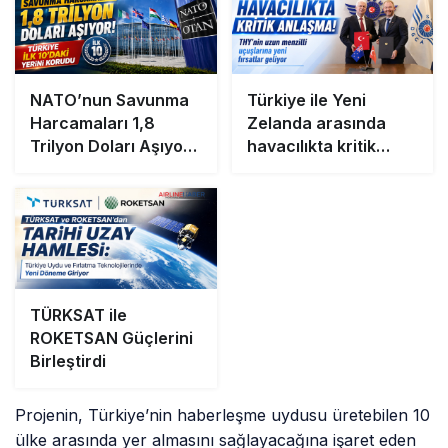
NATO’nun Savunma
Türkiye ile Yeni
Harcamaları 1,8
Zelanda arasında
Trilyon Doları Aşıyor!
havacılıkta kritik
Türkiye İlk 10’daki
anlaşma! THY’nin
Yerini Korudu
uzun menzilli
uçuşlarına yeni
fırsatlar geliyor
TÜRKSAT ile
ROKETSAN Güçlerini
Birleştirdi
Projenin, Türkiye’nin haberleşme uydusu üretebilen 10
ülke arasında yer almasını sağlayacağına işaret eden