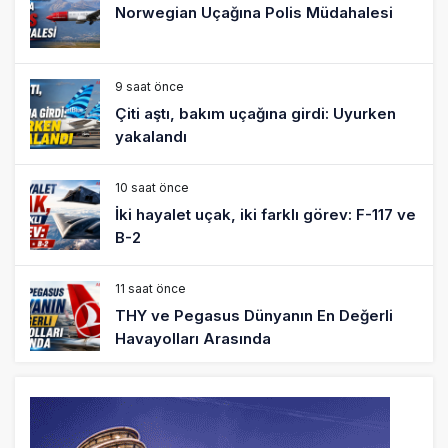
İki hayalet uçak, iki farklı görev: F-117 ve
B-2
11 saat önce
THY ve Pegasus Dünyanın En Değerli
Havayolları Arasında
12 saat önce
Fly Baghdad ABD yaptırım listesinden
çıkarıldı
13 saat önce
Elektrikli uçaklar Avrupa’da kısa rotalara
hazırlanıyor
13 saat önce
Trump’ı taşıyan Marine One, yolcu
uçağına fazla yaklaştı