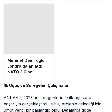
Mehmet Demiroğlu
Londra’da anlattı:
NATO 3.0 ne
getirecek?
İlk Uçuş ve Süregelen Çalışmalar
ANKA-III, 2023’ün son günlerinde ilk uçuşunu
başarıyla gerçekleştirdi ve bu, projenin geleceği için
umut verici bir başlangıç oldu. Defalarca göğe
yükselen ANKA-III, projeyle ilgili çalışmaların hız
kesmeden devam ettiğini gösterdi.
Uzman Görüşleri ve Projenin Önemi
Savunma ve Havacılık Uzmanı Kubilay Yıldırım,
ANKA-III’ün Türkiye’nin İHA’lar konusundaki
konumunu güçlendirdiğini belirtti. Yıldırım, “ANKA-III,