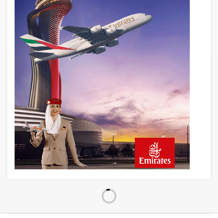
14 saat önce
Emirates A380 yolcu rahatsızlanınca
İstanbul’a indi
15 saat önce
Emirates’in reddettiği 10 Boeing 777X
için United kararı
15 saat önce
DHL uçağı havada cisimle çarpıştı,
havalimanında patlayıcı drone bulundu
16 saat önce
SpaceX Falcon 9’un ikinci kademesi
Ay’a çarptı
16 saat önce