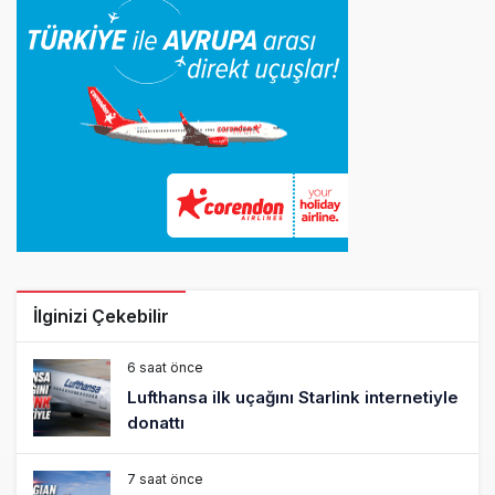
İlginizi Çekebilir
6 saat önce
Lufthansa ilk uçağını Starlink internetiyle
donattı
7 saat önce
Norwegian Uçağına Polis Müdahalesi
9 saat önce
Çiti aştı, bakım uçağına girdi: Uyurken
yakalandı
10 saat önce