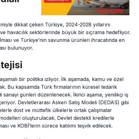
imiyle dikkat çeken Türkiye, 2024-2028 yıllarını
 ve havacılık sektörlerinde büyük bir sıçrama hedefliyor.
ırılması ve Türkiye’nin savunma ürünleri ihracatında en
ası bulunuyor.
tejisi
aşamalı bir politika izliyor. İlk aşamada, kamu ve özel
k. Bu kapsamda Türk firmalarının küresel tedarik
li sanayi günleri düzenlenecek. İkinci aşama, yenilikçi iş
i içeriyor. Devletlerarası Askeri Satış Modeli (DEDAS) gibi
lerle dost ve müttefik ülkelerle ortak çalışmalar
delleri oluşturulacak. Devlet destekli kredilerle
lması ve KOBİ’lerin sürece katılımı teşvik edilecek.