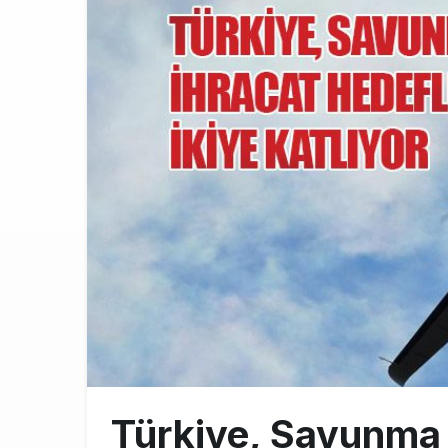
THY ve Pega
13:00
Fly Baghdad 
12:00
Elektrikli uç
11:00
Türkiye, Savunma 