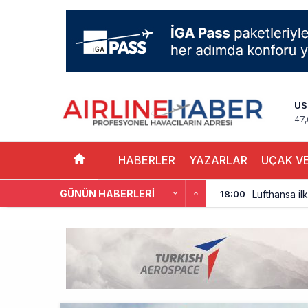
US
47,
HABERLER
YAZARLAR
UÇAK VE
GÜNÜN HABERLERI
Lufthansa ilk
18:00
Norwegian U
17:00
British Airw
16:00
Çiti aştı, b
15:00
İki hayalet u
14:00