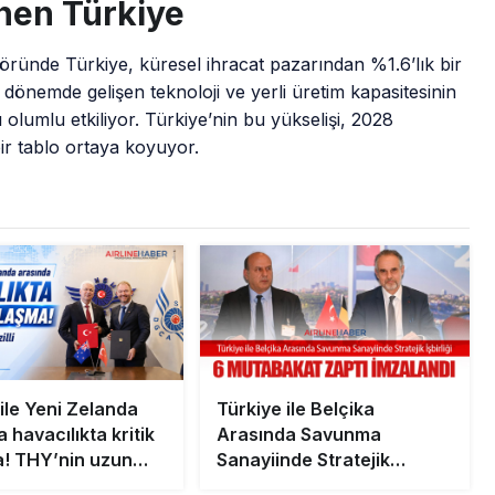
nen Türkiye
töründe Türkiye, küresel ihracat pazarından %1.6’lık bir
n dönemde gelişen teknoloji ve yerli üretim kapasitesinin
 olumlu etkiliyor. Türkiye’nin bu yükselişi, 2028
r tablo ortaya koyuyor.
ile Yeni Zelanda
Türkiye ile Belçika
 havacılıkta kritik
Arasında Savunma
! THY’nin uzun
Sanayiinde Stratejik
 uçuşlarına yeni
İşbirliği: 6 Mutabakat Zaptı