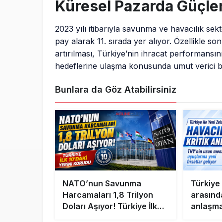
Küresel Pazarda Güçle
2023 yılı itibarıyla savunma ve havacılık sek
pay alarak 11. sırada yer alıyor. Özellikle so
artırılması, Türkiye’nin ihracat performansını
hedeflerine ulaşma konusunda umut verici bi
Bunlara da Göz Atabilirsiniz
NATO’nun Savunma
Türkiye 
Harcamaları 1,8 Trilyon
arasında
Doları Aşıyor! Türkiye İlk
anlaşma
10’daki Yerini Korudu
menzilli