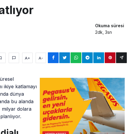
atlıyor
Okuma süresi
2dk, 3sn
A+
A-
üresel
ı ikiye katlamayı
ında dünya
 anda bu alanda
1 milyar dolara
planlıyor.
dialı