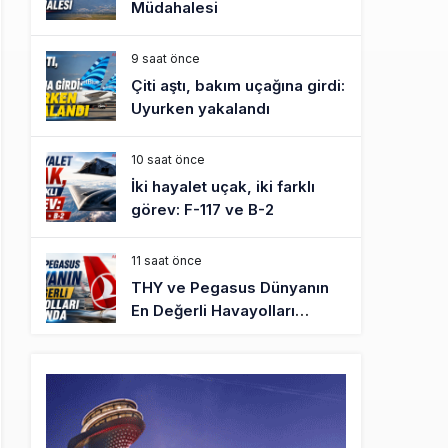
Müdahalesi
9 saat önce
Çiti aştı, bakım uçağına girdi:
Uyurken yakalandı
10 saat önce
İki hayalet uçak, iki farklı
görev: F-117 ve B-2
11 saat önce
THY ve Pegasus Dünyanın
En Değerli Havayolları
Arasında
12 saat önce
Fly Baghdad ABD yaptırım
listesinden çıkarıldı