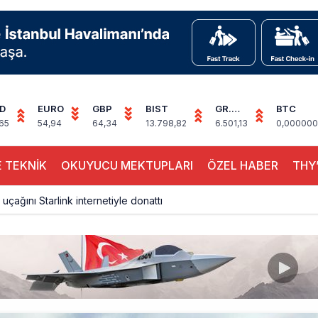
D
EURO
GBP
BIST
GR.
BTC
ALTIN
65
54,94
64,34
13.798,82
6.501,13
0,000000
 TEKNİK
OKUYUCU MEKTUPLARI
ÖZEL HABER
THY’
 uçağını Starlink internetiyle donattı
çağına Polis Müdahalesi
ays A380 seferlerini yüzde 28 azaltıyor
akım uçağına girdi: Uyurken yakalandı
çak, iki farklı görev: F-117 ve B-2