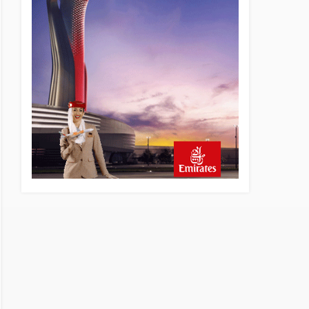
13 saat önce
Elektrikli uçaklar Avrupa’da
kısa rotalara hazırlanıyor
13 saat önce
Trump’ı taşıyan Marine One,
yolcu uçağına fazla yaklaştı
14 saat önce
Emirates A380 yolcu
rahatsızlanınca İstanbul’a
indi
15 saat önce
Emirates’in reddettiği 10
Boeing 777X için United
kararı
15 saat önce
DHL uçağı havada cisimle