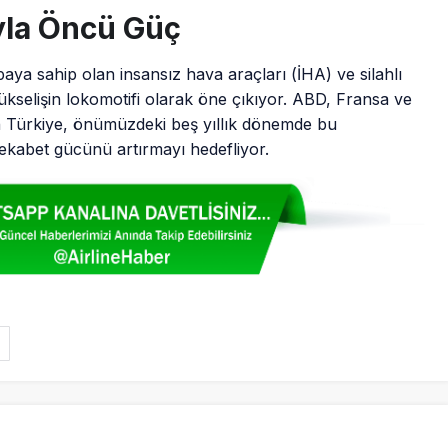
r geliyor
İmzalandı
yla Öncü Güç
aya sahip olan insansız hava araçları (İHA) ve silahlı
ükselişin lokomotifi olarak öne çıkıyor. ABD, Fransa ve
en Türkiye, önümüzdeki beş yıllık dönemde bu
rekabet gücünü artırmayı hedefliyor.