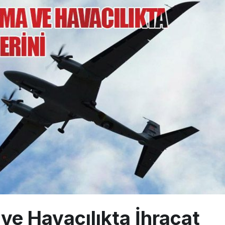
sus Dünyanın En Değerli Havayolları Arasında
ABD yaptırım listesinden çıkarıldı
aklar Avrupa’da kısa rotalara hazırlanıyor
ve Havacılıkta İhracat