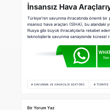
fırsatla
İnsansız Hava Araçları
Türkiye’nin savunma ihracatında önemli bir p
insansız hava araçları (SİHA), bu alandaki y
Rusya gibi büyük ihracatçılarla rekabet ed
teknolojilerle savunma sanayisinde küresel 
# SAVUNMA VE HAVACILIK SEKTÖRÜ
# TÜRKIYE
Bir Yorum Yaz