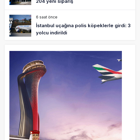
204 yeni sipariş
6 saat önce
İstanbul uçağına polis köpeklerle girdi: 3
yolcu indirildi
7 saat önce
AyJet eğitim uçağı Hezarfen yakınında
kırım geçirdi
22 saat önce
Lufthansa ilk uçağını Starlink internetiyle
donattı
22 saat önce
Norwegian Uçağına Polis Müdahalesi