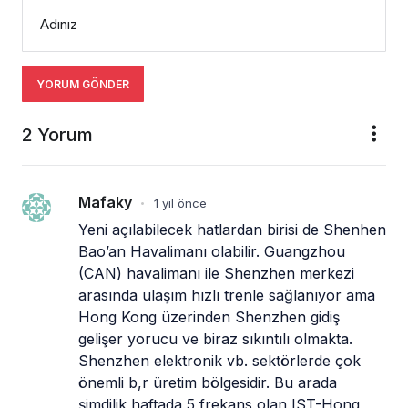
Adınız
YORUM GÖNDER
2 Yorum
Mafaky
1 yıl önce
•
Yeni açılabilecek hatlardan birisi de Shenhen 
Bao’an Havalimanı olabilir. Guangzhou 
(CAN) havalimanı ile Shenzhen merkezi 
arasında ulaşım hızlı trenle sağlanıyor ama 
Hong Kong üzerinden Shenzhen gidiş 
gelişer yorucu ve biraz sıkıntılı olmakta.  
Shenzhen elektronik vb. sektörlerde çok 
önemli b,r üretim bölgesidir. Bu arada 
şimdilik haftada 5 frekans olan IST-Hong 