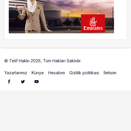
23 saat önce
British Airways A380 seferlerini yüzde
28 azaltıyor
© Telif Hakkı 2026, Tüm Hakları Saklıdır.
Artelio
Yazarlarımız
Künye
Hesabım
Gizlilik politikası
İletisim