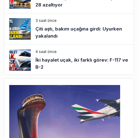
28 azaltıyor
3 saat önce
Çiti aştı, bakım uçağına girdi: Uyurken
yakalandı
4 saat önce
İki hayalet uçak, iki farklı görev: F-117 ve
B-2
5 saat önce
THY ve Pegasus Dünyanın En Değerli
Havayolları Arasında
6 saat önce
Fly Baghdad ABD yaptırım listesinden
çıkarıldı