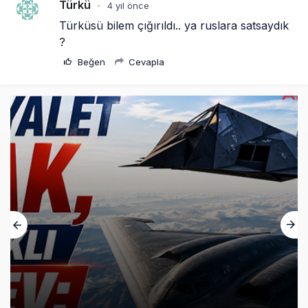
Türkü
4 yıl önce
•
Türküsü bilem çığırıldı.. ya ruslara satsaydık 
?
Beğen
Cevapla