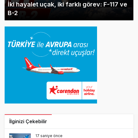
İki hayalet uçak, iki farklı görev: F-117 ve
B-2
İlginizi Çekebilir
17 saniye önce