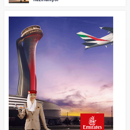
5 saat önce
Trump’ı taşıyan Marine One, yolcu
uçağına fazla yaklaştı
5 saat önce
Emirates A380 yolcu rahatsızlanınca
İstanbul’a indi
6 saat önce
Emirates’in reddettiği 10 Boeing 777X
için United kararı
6 saat önce
DHL uçağı havada cisimle çarpıştı,
havalimanında patlayıcı drone bulundu