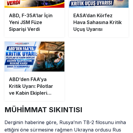
ABD, F-35A’lar İçin
EASA’dan Körfez
Yeni JSM Füze
Hava Sahasına Kritik
Siparişi Verdi
Uçuş Uyarısı
ABD’den FAA’ya
Kritik Uyarı: Pilotlar
ve Kabin Ekipleri
Kozmik Radyasyon
Riskine Karşı Daha İyi
MÜHİMMAT SIKINTISI
Korunmalı
Derginin haberine göre, Rusya’nın TB-2 filosunu imha
ettiğini öne sürmesine rağmen Ukrayna ordusu Rus