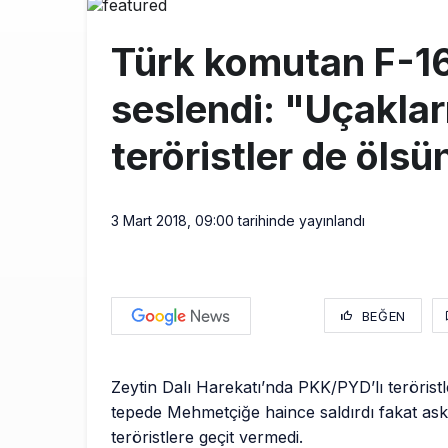
İstanbul Hav
11:58
Türk komutan F-16
THY’nin Wash
11:13
seslendi: "Uçaklar
TOLUN P’den
10:48
teröristler de ölsü
3 Mart 2018, 09:00
tarihinde yayınlandı
BEĞEN
​Zeytin Dalı Harekatı’nda PKK/PYD’lı teröristl
tepede Mehmetçiğe haince saldırdı fakat ask
teröristlere geçit vermedi.