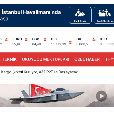
D
EURO
GBP
BIST
GR.
BTC
ALTIN
71
55,19
64,48
13.779,39
6.660,55
0,00000
 TEKNİK
OKUYUCU MEKTUPLARI
ÖZEL HABER
THY’
Kargo Şirketi Kuruyor, A321P2F ile Başlayacak
Hava Trafiği Büyüdü: 7 Ayda 138,7 Milyon Yolcu
 Uçağı Kalkış Öncesi Pistten Çıktı, Uçuşlar Durdu
hnic’te Yeni Atama: Erdem Engin Göreve Başladı
k 4,5 Yıl Sonra Minsk’e Yeniden Uçacak