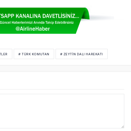
TLER
# TÜRK KOMUTAN
# ZEYTIN DALI HAREKATI