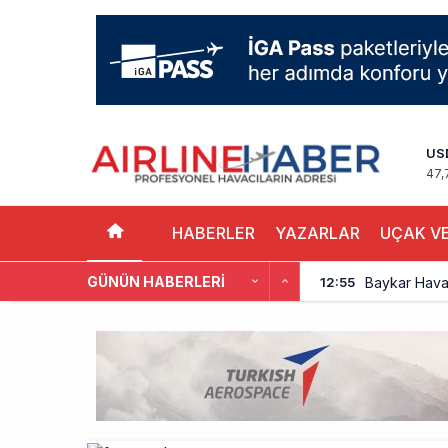
US
47,
HABERLER
YAZARLAR
UÇAK VE
GÜNÜN HABERLERI
Baykar Hava 
12:55
Türkiye’de 
12:48
Cebu Pacific
12:44
Turkish Tec
12:47
THY, Yaklaşı
12:18