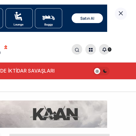
0
0
DE İKTİDAR SAVAŞLARI