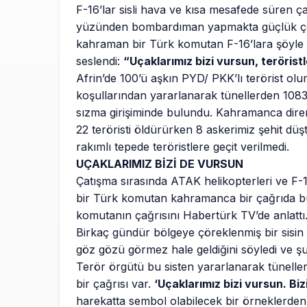
F-16’lar sisli hava ve kısa mesafede süren ç
yüzünden bombardıman yapmakta güçlük ç
kahraman bir Türk komutan F-16’lara şöyle
seslendi:
“Uçaklarımız bizi vursun, terörist
Afrin’de 100’ü aşkın PYD/ PKK’lı terörist o
koşullarından yararlanarak tünellerden 1083
sızma girişiminde bulundu. Kahramanca dir
22 teröristi öldürürken 8 askerimiz şehit düş
rakımlı tepede teröristlere geçit verilmedi.
UÇAKLARIMIZ BİZİ DE VURSUN
Çatışma sırasında ATAK helikopterleri ve F-16
bir Türk komutan kahramanca bir çağrıda 
komutanın çağrısını Habertürk TV’de anlattı
Birkaç gündür bölgeye çöreklenmiş bir sisin 
göz gözü görmez hale geldiğini söyledi ve şunl
Terör örgütü bu sisten yararlanarak tünelle
bir çağrısı var.
‘Uçaklarımız bizi vursun. Biz
harekatta sembol olabilecek bir örneklerden 