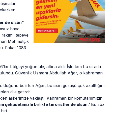
atışmalar
ekerken
ler de ölsün”
lumsuz hava
 rakımlı tepeye
enen Mehmetçik
tü. Fakat 1083
’lar bölgeyi yoğun atış altına aldı. İşte tam bu sırada
bulundu. Güvenlik Uzmanı Abdullah Ağar, o kahraman
.
olduğunu belirten Ağar, bu sisin görüşü çok azalttığını,
arı dile getirdi:
rden askerimize yaklaştı. Kahraman bir komutanımızın
im şehadetimizle birlikte teröristler de ölsün.
‘ Bu söz
biri.