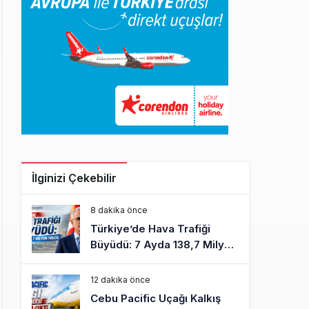
İlginizi Çekebilir
8 dakika önce
Türkiye’de Hava Trafiği
Büyüdü: 7 Ayda 138,7 Milyon
Yolcu
12 dakika önce
Cebu Pacific Uçağı Kalkış