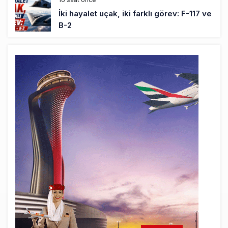
İki hayalet uçak, iki farklı görev: F-117 ve
B-2
17 saat önce
THY ve Pegasus Dünyanın En Değerli
Havayolları Arasında
18 saat önce
Fly Baghdad ABD yaptırım listesinden
çıkarıldı
19 saat önce
Elektrikli uçaklar Avrupa’da kısa rotalara
hazırlanıyor
20 saat önce
Trump’ı taşıyan Marine One, yolcu