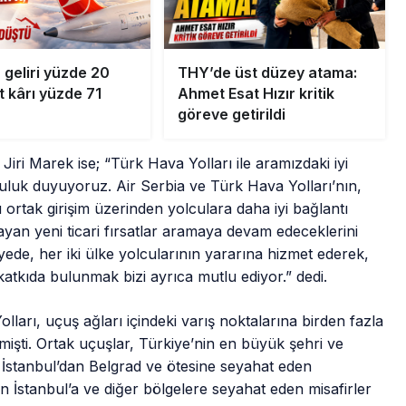
 geliri yüzde 20
THY’de üst düzey atama:
et kârı yüzde 71
Ahmet Esat Hızır kritik
göreve getirildi
Jiri Marek ise; “Türk Hava Yolları ile aramızdaki iyi
utluluk duyuyoruz. Air Serbia ve Türk Hava Yolları’nın,
 ortak girişim üzerinden yolculara daha iyi bağlantı
ayan yeni ticari fırsatlar aramaya devam edeceklerini
, her iki ülke yolcularının yararına hizmet ederek,
ne katkıda bulunmak bizi ayrıca mutlu ediyor.” dedi.
arı, uçuş ağları içindeki varış noktalarına birden fazla
mişti. Ortak uçuşlar, Türkiye’nin en büyük şehri ve
 İstanbul’dan Belgrad ve ötesine seyahat eden
en İstanbul’a ve diğer bölgelere seyahat eden misafirler