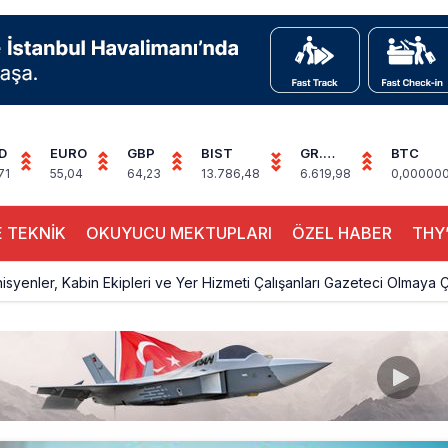
D
EURO
GBP
BIST
GR.
BTC
ALTIN
71
55,04
64,23
13.786,48
6.619,98
0,00000
 TEKNİK
OKUYUCU MEKTUPLARI
ÖZEL HABER
THY’
knisyenler, Kabin Ekipleri ve Yer Hizmeti Çalışanları Gazeteci Olmaya Ç
a’dan Dubai’ye iki FAM Trip
ıyla Rus Turist İçin Yeni Türkiye Rotası
z bilançosunu açıkladı: 204 yeni sipariş
na polis köpeklerle girdi: 3 yolcu indirildi