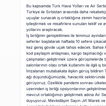
Bu kapsamda Türk Hava Yolları ve Air Serbia,
Türkiye ile Sırbistan arasında daha rekabetçi
uçuşlar sunacak iş ortaklığına zemin hazırla
iyileştirmek ve misafirlere sunulan teklif ve av
yollarını araştıracak.
İş birliğinin genişletilmesi ile temmuz ayında
seferler başlatarak haftada 10 sefere çıkaca
kez geniş gövde uçak tahsis edecek. Bahse k
kod paylaşım anlaşması, kargo taşımacılığı 
çalışmaları geliştirmek üzere görüşmelerde
salonlarının olası ortak kullanımı ile ilgili iş bir
İmzalanan mutabakata ilişkin görüş bildiren 
ağı düşündüğümüzde, havacılık sektöründe o
görüyoruz. Özellikle pandemi sonrası ülkelerimi
üzerinden iş birliği opsiyonlarının geliştiril
mevcut ortaklığımızı geliştirmek adına Air 
duyuyoruz. Mevkidâşım Sayın Jiří Marek ve e