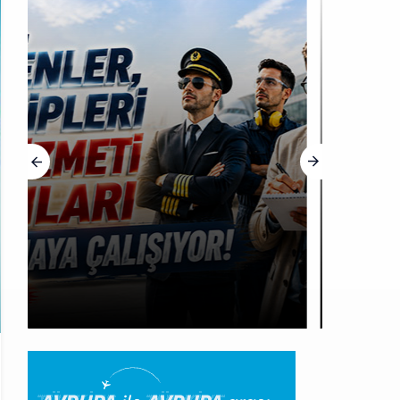
HABERLER
BookingAgora’dan Dubai’ye
iki FAM Trip