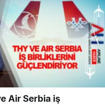
uçağı Hezarfen yakınında kırım geçirdi
 uçağını Starlink internetiyle donattı
çağına Polis Müdahalesi
e Air Serbia iş