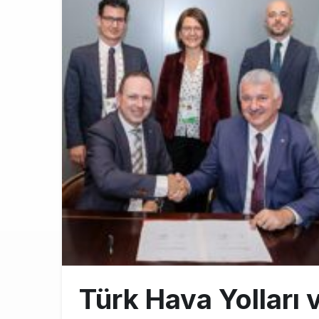
AyJet eğitim 
8:50
Lufthansa ilk
18:00
Norwegian U
17:00
Türk Hava Yolları v