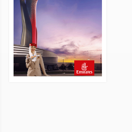
22 saat önce
Lufthansa ilk uçağını Starlink
internetiyle donattı
22 saat önce
Norwegian Uçağına Polis
Müdahalesi
23 saat önce
British Airways A380
seferlerini yüzde 28
azaltıyor