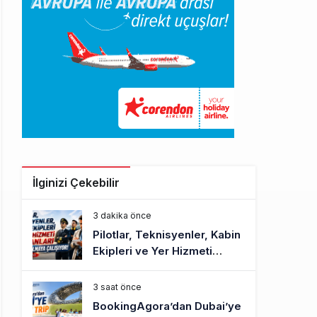
İlginizi Çekebilir
3 dakika önce
Pilotlar, Teknisyenler, Kabin
Ekipleri ve Yer Hizmeti
Çalışanları Gazeteci Olmaya
Çalışıyor!
3 saat önce
BookingAgora’dan Dubai’ye