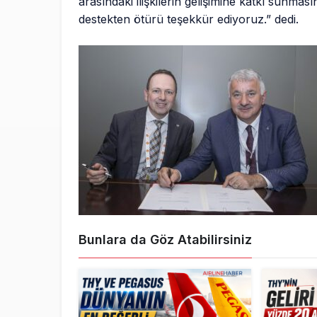
arasındaki ilişkilerin gelişimine katkı sunmas
destekten ötürü teşekkür ediyoruz.” dedi.
Bunlara da Göz Atabilirsiniz