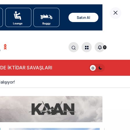
0
0
DE İKTİDAR SAVAŞLARI
alışıyor!