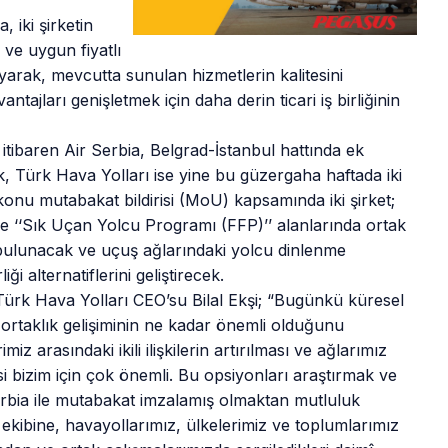
 iki şirketin
 ve uygun fiyatlı
yarak, mevcutta sunulan hizmetlerin kalitesini
antajları genişletmek için daha derin ticari iş birliğinin
n itibaren Air Serbia, Belgrad-İstanbul hattında ek
k, Türk Hava Yolları ise yine bu güzergaha haftada iki
onu mutabakat bildirisi (MoU) kapsamında iki şirket;
ve ‘‘Sık Uçan Yolcu Programı (FFP)’’ alanlarında ortak
 bulunacak ve uçuş ağlarındaki yolcu dinlenme
liği alternatiflerini geliştirecek.
Türk Hava Yolları CEO’su Bilal Ekşi; “Bugünkü küresel
rtaklık gelişiminin ne kadar önemli olduğunu
z arasındaki ikili ilişkilerin artırılması ve ağlarımız
mesi bizim için çok önemli. Bu opsiyonları araştırmak ve
Serbia ile mutabakat imzalamış olmaktan mutluluk
kibine, havayollarımız, ülkelerimiz ve toplumlarımız