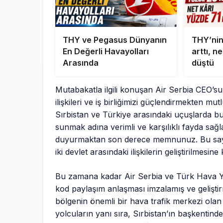
THY ve Pegasus Dünyanın
THY’nin
En Değerli Havayolları
arttı, n
Arasında
düştü
Mutabakatla ilgili konuşan Air Serbia CEO’su 
ilişkileri ve iş birliğimizi güçlendirmekten m
Sırbistan ve Türkiye arasındaki uçuşlarda bu
sunmak adına verimli ve karşılıklı fayda sağl
duyurmaktan son derece memnunuz. Bu sayede
iki devlet arasındaki ilişkilerin geliştirilmesi
Bu zamana kadar Air Serbia ve Türk Hava Yoll
kod paylaşım anlaşması imzalamış ve geliştir
bölgenin önemli bir hava trafik merkezi olan
yolcuların yanı sıra, Sırbistan’ın başkentind