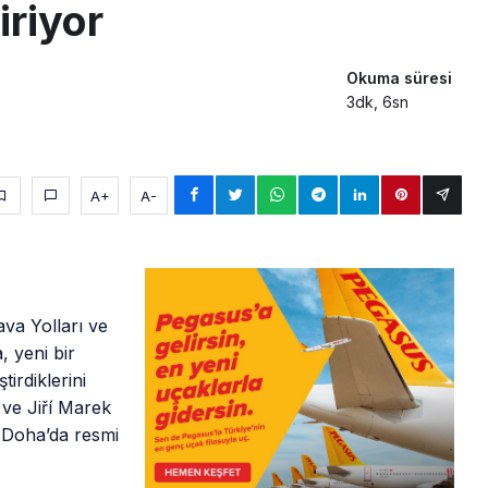
iriyor
Okuma süresi
3dk, 6sn
A+
A-
va Yolları ve
, yeni bir
ştirdiklerini
i ve Jiří Marek
, Doha’da resmi