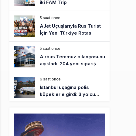
iki FAM Trip
5 saat önce
AJet Uçuşlarıyla Rus Turist
İçin Yeni Türkiye Rotası
5 saat önce
Airbus Temmuz bilançosunu
açıkladı: 204 yeni sipariş
6 saat önce
İstanbul uçağına polis
köpeklerle girdi: 3 yolcu
indirildi
7 saat önce
AyJet eğitim uçağı Hezarfen
yakınında kırım geçirdi