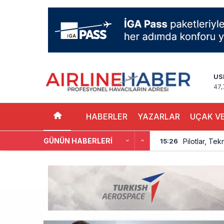
US
47,
HABERLER
YAZARLAR
UÇAK VE
GÜNÜN HABERLERI
Pilotlar, Te
15:26
BookingAgor
12:58
AJet Uçuşlar
10:56
Airbus Temmu
10:00
İstanbul uçağı
9:13