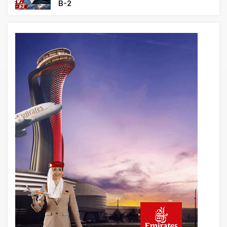
B-2
5 saat önce
THY ve Pegasus Dünyanın En Değerli
Havayolları Arasında
6 saat önce
Fly Baghdad ABD yaptırım listesinden
çıkarıldı
7 saat önce
Elektrikli uçaklar Avrupa’da kısa rotalara
hazırlanıyor
8 saat önce
Trump’ı taşıyan Marine One, yolcu
uçağına fazla yaklaştı