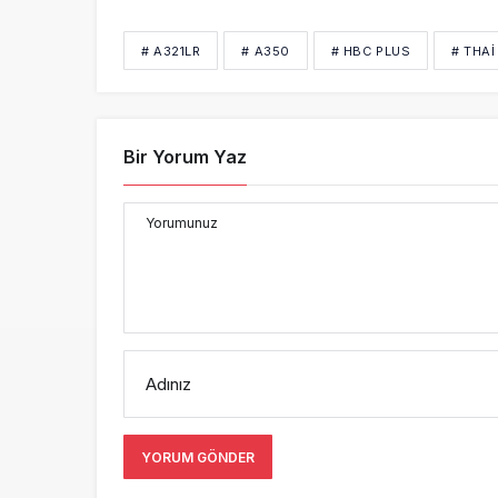
# A321LR
# A350
# HBC PLUS
# THA
Bir Yorum Yaz
Yorumunuz
Adınız
YORUM GÖNDER