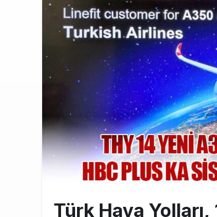
THY ve Pega
13:00
Fly Baghdad 
12:00
Elektrikli uç
11:00
Lufthansa ilk
18:00
Türk Hava Yolları,