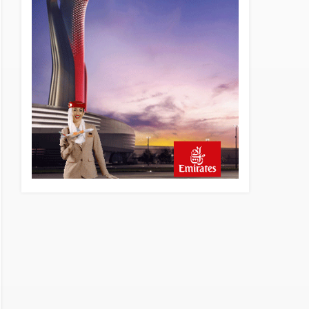
6 saat önce
Fly Baghdad ABD yaptırım
listesinden çıkarıldı
7 saat önce
Elektrikli uçaklar Avrupa’da
kısa rotalara hazırlanıyor
8 saat önce
Trump’ı taşıyan Marine One,
yolcu uçağına fazla yaklaştı
8 saat önce
Emirates A380 yolcu
rahatsızlanınca İstanbul’a
indi
9 saat önce
Emirates’in reddettiği 10