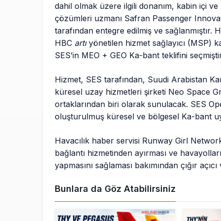
dahil olmak üzere ilgili donanım, kabin içi 
çözümleri uzmanı Safran Passenger Innovat
tarafından entegre edilmiş ve sağlanmıştır. H
HBC
artı
yönetilen hizmet sağlayıcı (MSP) 
SES’in MEO + GEO Ka-bant teklifini seçmiştir
Hizmet, SES tarafından, Suudi Arabistan Ka
küresel uzay hizmetleri şirketi Neo Space Gr
ortaklarından biri olarak sunulacak. SES Open
oluşturulmuş küresel ve bölgesel Ka-bant uy
Havacılık haber servisi Runway Girl Netwo
bağlantı hizmetinden ayırması ve havayollar
yapmasını sağlaması bakımından çığır açıcı v
Bunlara da Göz Atabilirsiniz