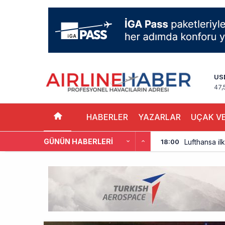
US
47,
HABERLER
YAZARLAR
UÇAK VE
Lufthansa ilk
18:00
GÜNÜN HABERLERI
Norwegian U
17:00
British Airw
16:00
Çiti aştı, b
15:00
İki hayalet u
14:00