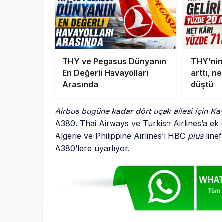
THY ve Pegasus Dünyanın
THY’nin
En Değerli Havayolları
arttı, n
Arasında
düştü
Airbus bugüne kadar dört uçak ailesi için K
A380. Thai Airways ve Turkish Airlines’a ek o
Algerie ve Philippine Airlines’ı HBC
plus
linef
A380’lere uyarlıyor.