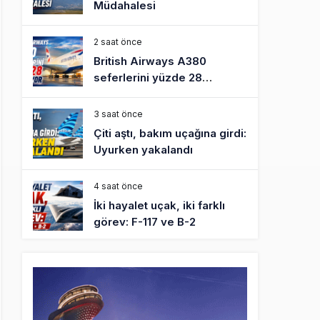
Müdahalesi
2 saat önce
British Airways A380
seferlerini yüzde 28
azaltıyor
3 saat önce
Çiti aştı, bakım uçağına girdi:
Uyurken yakalandı
4 saat önce
İki hayalet uçak, iki farklı
görev: F-117 ve B-2
5 saat önce
THY ve Pegasus Dünyanın
En Değerli Havayolları
Arasında