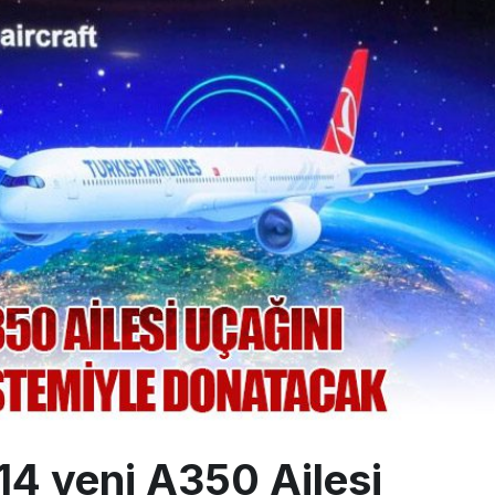
sus Dünyanın En Değerli Havayolları Arasında
ABD yaptırım listesinden çıkarıldı
aklar Avrupa’da kısa rotalara hazırlanıyor
 uçağını Starlink internetiyle donattı
 14 yeni A350 Ailesi