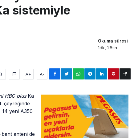
Ka sistemiyle
Okuma süresi
1dk, 26sn
A+
A-
ini HBC plus
Ka
4. çeyreğinde
ı, 14 yeni A350
.
-bant anteni de