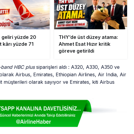
 geliri yüzde 20
THY’de üst düzey atama:
et kârı yüzde 71
Ahmet Esat Hızır kritik
göreve getirildi
a-band HBC plus
siparişleri aldı : A320, A330, A350 ve
larak Airbus, Emirates, Ethiopian Airlines, Air India, Air
it müşterileri olarak sayıyor ve Emirates, kiti Airbus