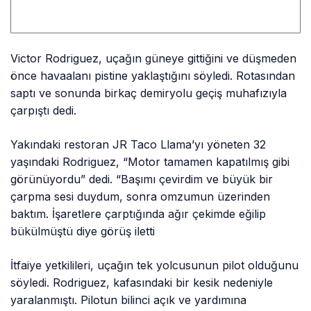
İniş Takımı
Emniyet Pimi
Yanlış
Konumlandırılmış
Victor Rodriguez, uçağın güneye gittiğini ve düşmeden
önce havaalanı pistine yaklaştığını söyledi. Rotasından
saptı ve sonunda birkaç demiryolu geçiş muhafızıyla
çarpıştı dedi.
Yakındaki restoran JR Taco Llama’yı yöneten 32
yaşındaki Rodriguez, “Motor tamamen kapatılmış gibi
görünüyordu” dedi. “Başımı çevirdim ve büyük bir
çarpma sesi duydum, sonra omzumun üzerinden
baktım. İşaretlere çarptığında ağır çekimde eğilip
bükülmüştü diye görüş iletti
İtfaiye yetkilileri, uçağın tek yolcusunun pilot olduğunu
söyledi. Rodriguez, kafasındaki bir kesik nedeniyle
yaralanmıştı. Pilotun bilinci açık ve yardımına