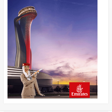
AyJet eğitim uçağı Hezarfen yakınında
kırım geçirdi
22 saat önce
Lufthansa ilk uçağını Starlink internetiyle
donattı
22 saat önce
Norwegian Uçağına Polis Müdahalesi
23 saat önce
British Airways A380 seferlerini yüzde
28 azaltıyor