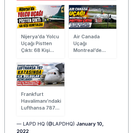
Nijerya’da Yolcu
Air Canada
Uçağı Pistten
Uçağı
Çıktı: 68 Kişi
Montreal’de
Kurtuldu
Pistten Çıktı: 162
Kişi Saatlerce
Uçakta Bekledi
Frankfurt
Havalimanı’ndaki
Lufthansa 787
Kazasında İlk
Bulgular
— LAPD HQ (@LAPDHQ)
January 10,
Açıklandı: Burun
2022