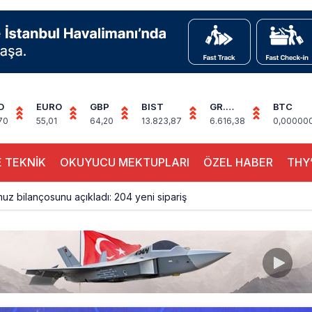
D
EURO
GBP
BIST
GR.
BTC
ALTIN
70
55,01
64,20
13.823,87
6.616,38
0,00000
 TEKNİK
OKUYUCU MEKTUPLARI
ÖZEL HABER
THY’
z bilançosunu açıkladı: 204 yeni sipariş
na polis köpeklerle girdi: 3 yolcu indirildi
uçağı Hezarfen yakınında kırım geçirdi
 uçağını Starlink internetiyle donattı
çağına Polis Müdahalesi