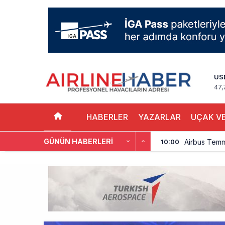
US
47,
HABERLER
YAZARLAR
UÇAK VE
GÜNÜN HABERLERI
Airbus Temmu
10:00
İstanbul uçağı
9:13
AyJet eğitim 
8:50
Lufthansa ilk
18:00
Norwegian U
17:00