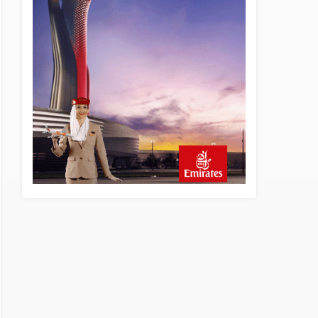
20 saat önce
British Airways A380
seferlerini yüzde 28
azaltıyor
21 saat önce
Çiti aştı, bakım uçağına girdi:
Uyurken yakalandı
22 saat önce
İki hayalet uçak, iki farklı
görev: F-117 ve B-2
23 saat önce
THY ve Pegasus Dünyanın
En Değerli Havayolları
Arasında
24 saat önce
Fly Baghdad ABD yaptırım