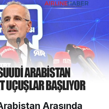
ays A380 seferlerini yüzde 28 azaltıyor
akım uçağına girdi: Uyurken yakalandı
ıyla Rus Turist İçin Yeni Türkiye Rotası
Arabistan Arasında