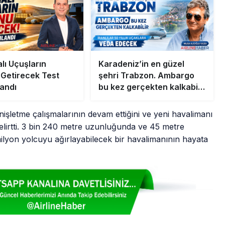
lı Uçuşların
Karadeniz’in en güzel
Getirecek Test
şehri Trabzon. Ambargo
andı
bu kez gerçekten kalkabilir
İranlılar 50 yıllık uçaklara
veda edecek
şletme çalışmalarının devam ettiğini ve yeni havalimanı
belirtti. 3 bin 240 metre uzunluğunda ve 45 metre
5 milyon yolcuyu ağırlayabilecek bir havalimanının hayata