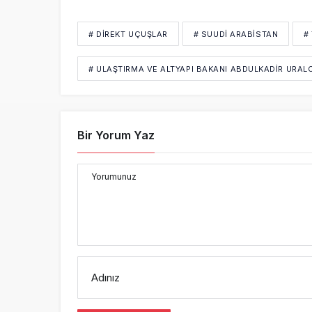
# DIREKT UÇUŞLAR
# SUUDİ ARABİSTAN
#
# ULAŞTIRMA VE ALTYAPI BAKANI ABDULKADIR URAL
Bir Yorum Yaz
Yorumunuz
Adınız