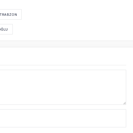
 TRABZON
OĞLU