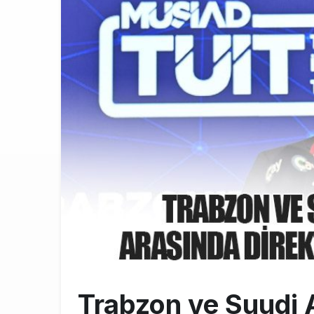
British Airw
16:00
Çiti aştı, b
15:00
AJet Uçuşlar
10:56
Trabzon ve Suudi 