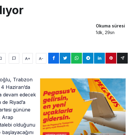
lıyor
Okuma süresi
1dk, 29sn
A+
A-
loğlu, Trabzon
n 4 Haziran’da
ca devam edecek
 de Riyad’a
artesi gününe
k Arap
 talebi olduğunu
e başlayacağını