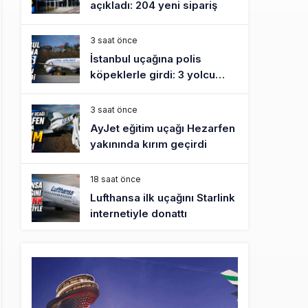
açıkladı: 204 yeni sipariş
3 saat önce
İstanbul uçağına polis
köpeklerle girdi: 3 yolcu
indirildi
3 saat önce
AyJet eğitim uçağı Hezarfen
yakınında kırım geçirdi
18 saat önce
Lufthansa ilk uçağını Starlink
internetiyle donattı
19 saat önce
Norwegian Uçağına Polis
Müdahalesi