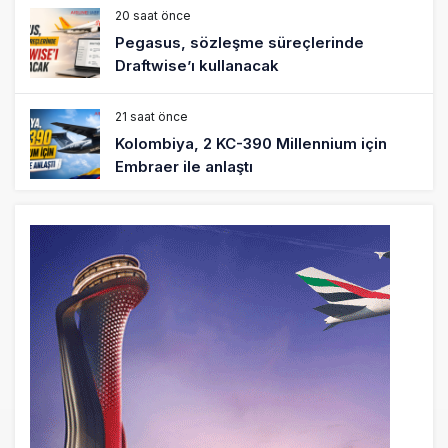
20 saat önce
Pegasus, sözleşme süreçlerinde
Draftwise’ı kullanacak
21 saat önce
Kolombiya, 2 KC-390 Millennium için
Embraer ile anlaştı
22 saat önce
Üniversite adayı avlanma ve aldanma!
Yazıcıoğlu Kazası 19 yıl sonra sil baştan
SHGM yönetiminin hiç mi kusuru yok?