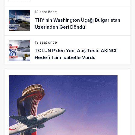
13 saat önce
THY’nin Washington Uçağı Bulgaristan
Üzerinden Geri Döndü
13 saat önce
TOLUN P’den Yeni Atış Testi: AKINCI
Hedefi Tam İsabetle Vurdu
14 saat önce
Türkiye’nin Milli Motor Projelerinde Yeni
Dönem: TEI TEKNOLOJİ Kuruldu