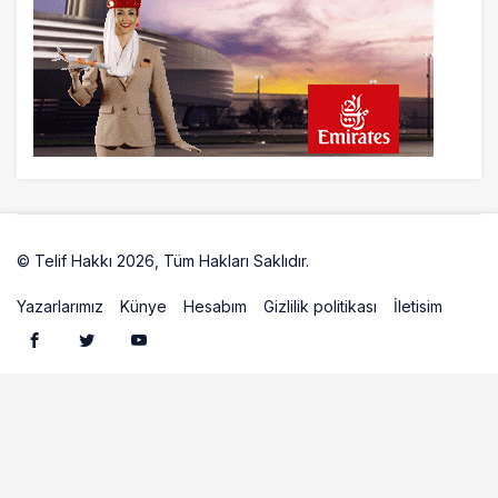
20 saat önce
ISG’nin terminal memurlarından can
kurtaran hamle
© Telif Hakkı 2026, Tüm Hakları Saklıdır.
Artelio
Yazarlarımız
Künye
Hesabım
Gizlilik politikası
İletisim