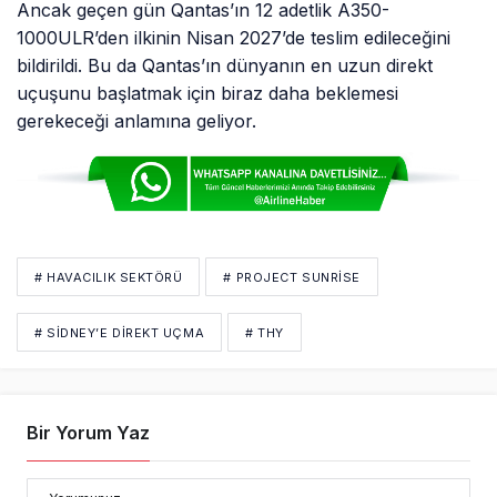
Ancak geçen gün Qantas’ın 12 adetlik A350-
1000ULR’den ilkinin Nisan 2027’de teslim edileceğini
bildirildi. Bu da Qantas’ın dünyanın en uzun direkt
uçuşunu başlatmak için biraz daha beklemesi
gerekeceği anlamına geliyor.
# HAVACILIK SEKTÖRÜ
# PROJECT SUNRISE
# SIDNEY’E DIREKT UÇMA
# THY
Bir Yorum Yaz