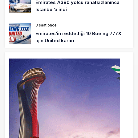
Emirates A380 yolcu rahatsızlanınca
İstanbul’a indi
3 saat önce
Emirates’in reddettiği 10 Boeing 777X
için United kararı
3 saat önce
DHL uçağı havada cisimle çarpıştı,
havalimanında patlayıcı drone bulundu
4 saat önce
SpaceX Falcon 9’un ikinci kademesi
Ay’a çarptı
4 saat önce
Üniformasız Disiplin: Kabin Ekipleri Nasıl
Yolcu Olur?