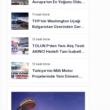
Avrupa’nın En Yoğunu Oldu,
Dünyada 7’nciliğe Yükseldi
11 saat önce
THY’nin Washington Uçağı
Bulgaristan Üzerinden Geri
Döndü
12 saat önce
TOLUN P’den Yeni Atış Testi:
AKINCI Hedefi Tam İsabetle
Vurdu
12 saat önce
Türkiye’nin Milli Motor
Projelerinde Yeni Dönem:
TEI TEKNOLOJİ Kuruldu