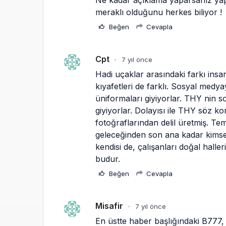
Ne kadar açıklama yaparsanız yapı
meraklı olduğunu herkes biliyor !
Beğen
Cevapla
Cpt
7 yıl önce
•
Hadi uçaklar arasındaki farkı insa
kıyafetleri de farklı. Sosyal med
üniformaları giyiyorlar. THY nin son
giyiyorlar. Dolayısı ile THY söz ko
fotoğraflarından delil üretmiş. T
geleceğinden son ana kadar kimsen
kendisi de, çalışanları doğal halle
budur.
Beğen
Cevapla
Misafir
7 yıl önce
•
En üstte haber başlığındaki B777,