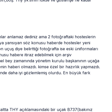
n,boş. Thy yk’sının lükse ve gösterişe ne kadar 
nlar anlamaz dediniz ama 2 fotoğraftaki hosteslerin 
yaya yansıyan söz konusu haberde hostesler yeni 
 uçuş diye belirttiği fotoğrafta ise eski üniformaları 
nusu habere itiraz edebilmek için arşiv 
emel bey zamanında yönetim kurulu başkanının uçağa 
in haberi olmazdı. kimse özel bir hazırlık yapmazdı. 
rinde daha iyi gözlemlemiş olurdu. En büyük fark 
 altta THY açıklamasındaki bir uçak B737(bakınız 