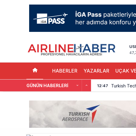
US
47,
HABERLER
YAZARLAR
UÇAK VE
GÜNÜN HABERLERI
Turkish Tec
12:47
THY, Yaklaşı
12:18
İstanbul Hav
11:58
THY’nin Wash
11:13
TOLUN P’den
10:48