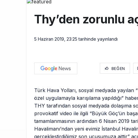
Türkiye’nin
10:26
Thy’den zorunlu a
SunExpress 
18:40
İstanbul Hava
17:59
5 Haziran 2019, 23:25
tarihinde yayınlandı
BEĞEN
Türk Hava Yolları, sosyal medyada yayılan 
özel uygulamayla karışılama yapıldığı” haberl
THY tarafından sosyal medyada dolaşıma s
provokatif video ile ilgili “Büyük Göç’ün başa
tamamlanmasının ardından 6 Nisan 2019 tari
Havalimanı’ndan yeni evimiz İstanbul Havali
gerçekleştirdiğimiz son uçuşumuza aittir” açı