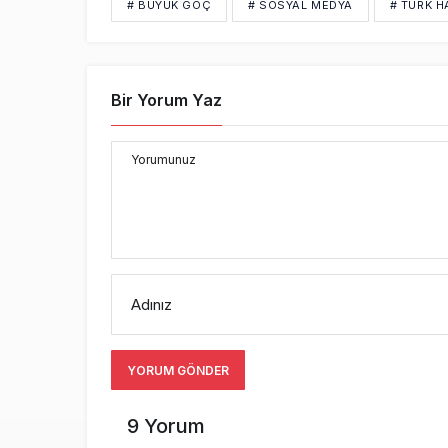
# BÜYÜK GÖÇ
# SOSYAL MEDYA
# TÜRK H
Bir Yorum Yaz
Yorumunuz
Adınız
YORUM GÖNDER
9 Yorum