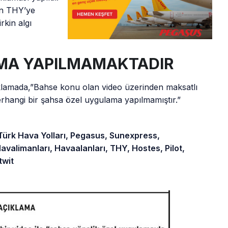
an THY’ye
rkin algı
MA YAPILMAMAKTADIR
ıklamada,”Bahse konu olan video üzerinden maksatlı
herhangi bir şahsa özel uygulama yapılmamıştır.”