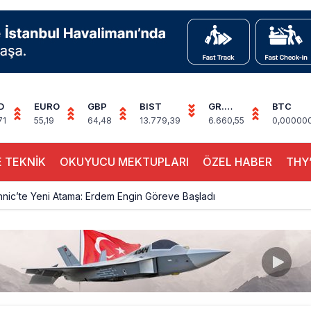
D
EURO
GBP
BIST
GR.
BTC
ALTIN
71
55,19
64,48
13.779,39
6.660,55
0,00000
 TEKNİK
OKUYUCU MEKTUPLARI
ÖZEL HABER
THY’
hnic’te Yeni Atama: Erdem Engin Göreve Başladı
k 4,5 Yıl Sonra Minsk’e Yeniden Uçacak
alimanı Avrupa’nın En Yoğunu Oldu, Dünyada 7’nciliğe Yükseldi
ington Uçağı Bulgaristan Üzerinden Geri Döndü
 Yeni Atış Testi: AKINCI Hedefi Tam İsabetle Vurdu