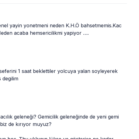
nel yayin yonetmeni neden K.H.Ö bahsetmemis.Kac 
Neden acaba hemsericilikmi yapiyor ….
eferini 1 saat beklettiler yolcuya yalan soyleyerek 
 degilim
cılık geleneği? Gemicilik geleneğinde de yeni gemi 
or biz de kırıyor muyuz?