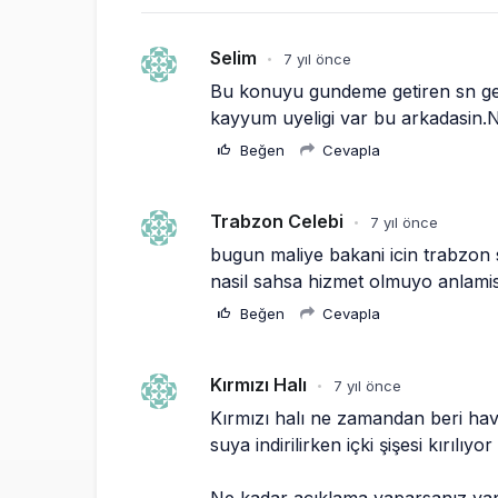
Selim
7 yıl önce
•
Bu konuyu gundeme getiren sn ge
kayyum uyeligi var bu arkadasin.
Beğen
Cevapla
Trabzon Celebi
7 yıl önce
•
bugun maliye bakani icin trabzon s
nasil sahsa hizmet olmuyo anlamis
Beğen
Cevapla
Kırmızı Halı
7 yıl önce
•
Kırmızı halı ne zamandan beri hava
suya indirilirken içki şişesi kırılıy