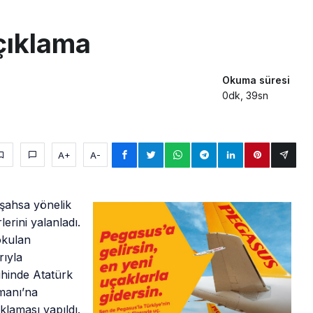
 Milli Motor Projelerinde Yeni Dönem: TEI TEKNOLOJİ Kuruldu
çıklama
Günlük Yolcu Rekorunu 72 Bin 340’a Çıkardı
limanı’nın 4. Pistinde İlk Test Uçuşu Yapıldı
Okuma süresi
0dk, 39sn
A+
A-
“şahsa yönelik
erini yalanladı.
okulan
rıyla
hinde Atatürk
manı’na
klaması yapıldı.