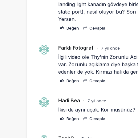
landing light kanadın gövdeye birle
static port), nasıl oluyor bu? Son u
Yersen.
Beğen
Cevapla
Farklı Fotograf
7 yıl önce
•
İlgili video ole Thy’nin Zorunlu Aci
var. Zorunlu açıklama diye başka fo
edenler de yok. Kırmızı hali da geniş
Beğen
Cevapla
Hadi Bea
7 yıl önce
•
İkisi de aynı uçak. Kör müsünüz?
Beğen
Cevapla