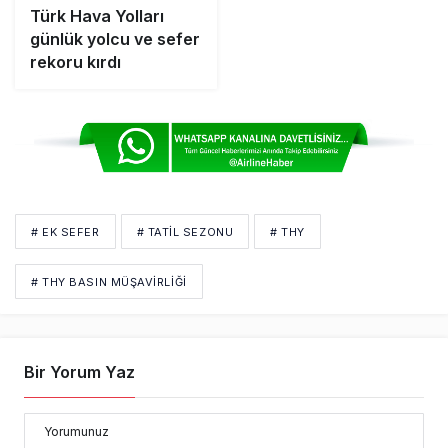
Türk Hava Yolları
günlük yolcu ve sefer
rekoru kırdı
# EK SEFER
# TATIL SEZONU
# THY
# THY BASIN MÜŞAVIRLIĞI
Bir Yorum Yaz
Yorumunuz