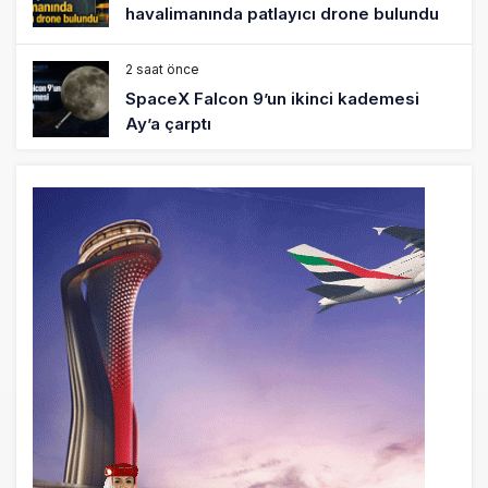
havalimanında patlayıcı drone bulundu
2 saat önce
SpaceX Falcon 9’un ikinci kademesi
Ay’a çarptı
3 saat önce
Üniformasız Disiplin: Kabin Ekipleri Nasıl
Yolcu Olur?
18 saat önce
ISG’nin terminal memurlarından can
kurtaran hamle
23 saat önce
AJet’ten Yurt İçi Biletlerde Yüzde 30
İndirim