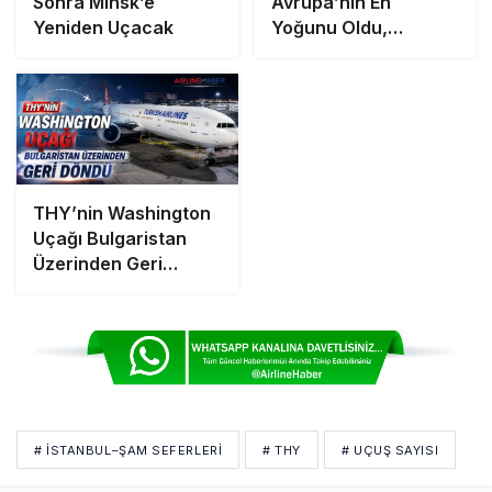
Sonra Minsk’e
Avrupa’nın En
Yeniden Uçacak
Yoğunu Oldu,
Dünyada 7’nciliğe
Yükseldi
THY’nin Washington
Uçağı Bulgaristan
Üzerinden Geri
Döndü
# İSTANBUL–ŞAM SEFERLERI
# THY
# UÇUŞ SAYISI