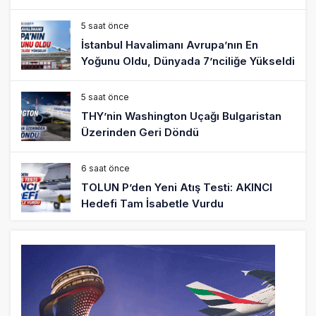
5 saat önce
İstanbul Havalimanı Avrupa’nın En
Yoğunu Oldu, Dünyada 7’nciliğe Yükseldi
5 saat önce
THY’nin Washington Uçağı Bulgaristan
Üzerinden Geri Döndü
6 saat önce
TOLUN P’den Yeni Atış Testi: AKINCI
Hedefi Tam İsabetle Vurdu
6 saat önce
Türkiye’nin Milli Motor Projelerinde Yeni
Dönem: TEI TEKNOLOJİ Kuruldu
22 saat önce