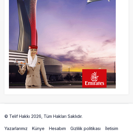
SunExpress Günlük Yolcu Rekorunu 72
Bin 340’a Çıkardı
23 saat önce
İstanbul Havalimanı’nın 4. Pistinde İlk
Test Uçuşu Yapıldı
23 saat önce
Aslıhan Güven, Airport Leader of the
Future Finalisti Oldu
© Telif Hakkı 2026, Tüm Hakları Saklıdır.
Artelio
Yazarlarımız
Künye
Hesabım
Gizlilik politikası
İletisim