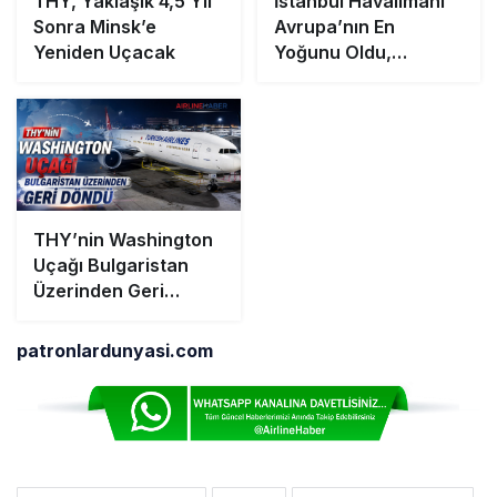
THY, Yaklaşık 4,5 Yıl
İstanbul Havalimanı
Sonra Minsk’e
Avrupa’nın En
Yeniden Uçacak
Yoğunu Oldu,
Dünyada 7’nciliğe
Yükseldi
THY’nin Washington
Uçağı Bulgaristan
Üzerinden Geri
Döndü
patronlardunyasi.com