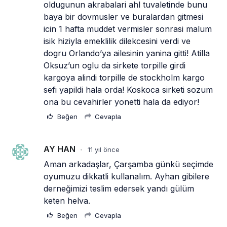
oldugunun akrabalari ahl tuvaletinde bunu 
baya bir dovmusler ve buralardan gitmesi 
icin 1 hafta muddet vermisler sonrasi malum 
isik hiziyla emeklilik dilekcesini verdi ve 
dogru Orlando’ya ailesinin yanina gitti! Atilla 
Oksuz’un oglu da sirkete torpille girdi 
kargoya alindi torpille de stockholm kargo 
sefi yapildi hala orda! Koskoca sirketi sozum 
ona bu cevahirler yonetti hala da ediyor!
Beğen
Cevapla
AY HAN
11 yıl önce
•
Aman arkadaşlar, Çarşamba günkü seçimde 
oyumuzu dikkatli kullanalım. Ayhan gibilere 
derneğimizi teslim edersek yandı gülüm 
keten helva.
Beğen
Cevapla