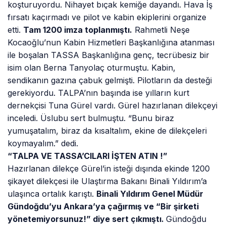
koşturuyordu. Nihayet bıçak kemiğe dayandı. Hava İş
fırsatı kaçırmadı ve pilot ve kabin ekiplerini organize
etti.
Tam 1200 imza toplanmıştı.
Rahmetli Neşe
Kocaoğlu’nun Kabin Hizmetleri Başkanlığına atanması
ile boşalan TASSA Başkanlığına genç, tecrübesiz bir
isim olan Berna Tanyolaç oturmuştu. Kabin,
sendikanın gazına çabuk gelmişti. Pilotların da desteği
gerekiyordu. TALPA’nın başında ise yılların kurt
dernekçisi Tuna Gürel vardı. Gürel hazırlanan dilekçeyi
inceledi. Üslubu sert bulmuştu. “Bunu biraz
yumuşatalım, biraz da kısaltalım, ekine de dilekçeleri
koymayalım.” dedi.
“TALPA VE TASSA’CILARI İŞTEN ATIN !”
Hazırlanan dilekçe Gürel’in isteği dışında ekinde 1200
şikayet dilekçesi ile Ulaştırma Bakanı Binali Yıldırım’a
ulaşınca ortalık karıştı.
Binali Yıldırım Genel Müdür
Gündoğdu’yu Ankara’ya çağırmış ve “Bir şirketi
yönetemiyorsunuz!” diye sert çıkmıştı.
Gündoğdu