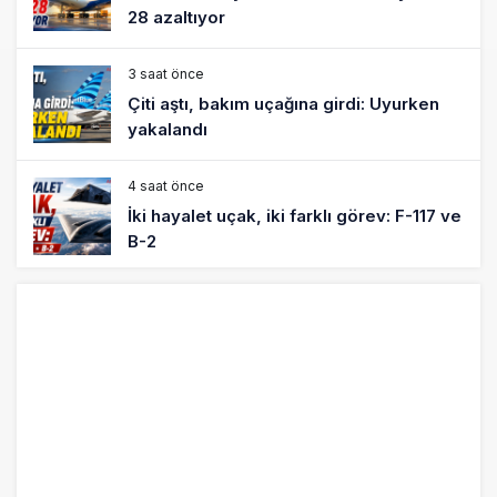
28 azaltıyor
3 saat önce
Çiti aştı, bakım uçağına girdi: Uyurken
yakalandı
4 saat önce
İki hayalet uçak, iki farklı görev: F-117 ve
B-2
5 saat önce
THY ve Pegasus Dünyanın En Değerli
Havayolları Arasında
6 saat önce
Fly Baghdad ABD yaptırım listesinden
çıkarıldı