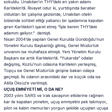
sokuldu. Unakıtan’ın THY’deki en yakın adamı
Karlıtekin’di. Rivayet odur ki, yurtdışında beraber
oldukları bir çalışma gezisinde, Unakıtan otelin
lobisinde sohbet ettiği yabancı bir işadamına kapıdan
giren Karlıtekin’i işaret etmiş “İşte benim THY’deki
adamım geliyor.” demişti.
Nisan 2004’de yapılan Genel Kurulda Gündoğdu’nun
Yönetim Kurulu Başkanlığı gitmiş, Genel Müdürlük
unvanını ise muhafaza etmişti. Yeni Yönetim Kurulu
Başkanı ise artık Karlıtekin’di. “Yukarıda” odalar
değişmiş, Kozlu’nun odasına Karlıtekin yerleşmiş,
Topçu ise Genel Müdürlük girişine bakan odaya
geçmişti. İki odanın arasındaki dar ve küçük oda ise
Atilla Öksüz’e verilmişti.
UÇUŞ EMNİYETİ Mİ, O DA NE?
2003 yılını SARS ve Irak savaşının etkilerine rağmen
kar ile kapatan yönetim, uçuş emniyetini pek takmıyor,
pilot ve kabin memurları yorgun şekilde uçuştan uçuşa