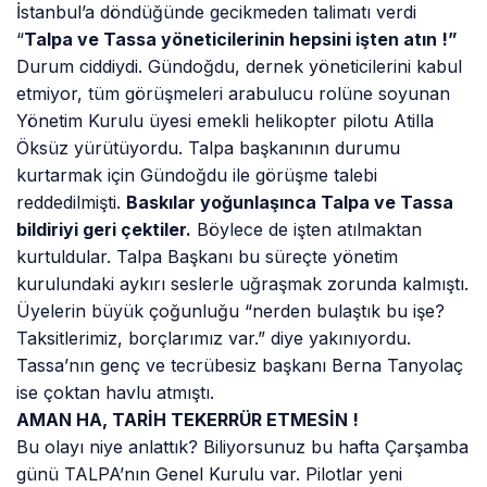
İstanbul’a döndüğünde gecikmeden talimatı verdi
“
Talpa ve Tassa yöneticilerinin hepsini işten atın !”
Durum ciddiydi. Gündoğdu, dernek yöneticilerini kabul
etmiyor, tüm görüşmeleri arabulucu rolüne soyunan
Yönetim Kurulu üyesi emekli helikopter pilotu Atilla
Öksüz yürütüyordu. Talpa başkanının durumu
kurtarmak için Gündoğdu ile görüşme talebi
reddedilmişti.
Baskılar yoğunlaşınca Talpa ve Tassa
bildiriyi geri çektiler.
Böylece de işten atılmaktan
kurtuldular. Talpa Başkanı bu süreçte yönetim
kurulundaki aykırı seslerle uğraşmak zorunda kalmıştı.
Üyelerin büyük çoğunluğu “nerden bulaştık bu işe?
Taksitlerimiz, borçlarımız var.” diye yakınıyordu.
Tassa’nın genç ve tecrübesiz başkanı Berna Tanyolaç
ise çoktan havlu atmıştı.
AMAN HA, TARİH TEKERRÜR ETMESİN !
Bu olayı niye anlattık? Biliyorsunuz bu hafta Çarşamba
günü TALPA’nın Genel Kurulu var. Pilotlar yeni