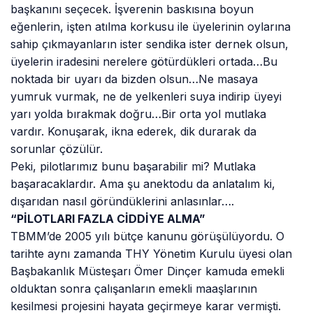
başkanını seçecek. İşverenin baskısına boyun
eğenlerin, işten atılma korkusu ile üyelerinin oylarına
sahip çıkmayanların ister sendika ister dernek olsun,
üyelerin iradesini nerelere götürdükleri ortada…Bu
noktada bir uyarı da bizden olsun…Ne masaya
yumruk vurmak, ne de yelkenleri suya indirip üyeyi
yarı yolda bırakmak doğru…Bir orta yol mutlaka
vardır. Konuşarak, ikna ederek, dik durarak da
sorunlar çözülür.
Peki, pilotlarımız bunu başarabilir mi? Mutlaka
başaracaklardır. Ama şu anektodu da anlatalım ki,
dışarıdan nasıl göründüklerini anlasınlar….
“PİLOTLARI FAZLA CİDDİYE ALMA”
TBMM’de 2005 yılı bütçe kanunu görüşülüyordu. O
tarihte aynı zamanda THY Yönetim Kurulu üyesi olan
Başbakanlık Müsteşarı Ömer Dinçer kamuda emekli
olduktan sonra çalışanların emekli maaşlarının
kesilmesi projesini hayata geçirmeye karar vermişti.