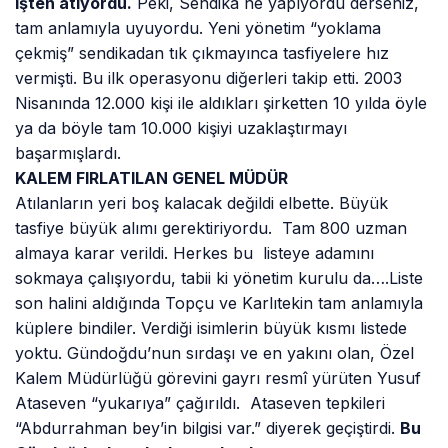
işten atıyordu.
Peki, Sendika ne yapıyordu derseniz,
tam anlamıyla uyuyordu. Yeni yönetim “yoklama
çekmiş” sendikadan tık çıkmayınca tasfiyelere hız
vermişti. Bu ilk operasyonu diğerleri takip etti. 2003
Nisanında 12.000 kişi ile aldıkları şirketten 10 yılda öyle
ya da böyle tam 10.000 kişiyi uzaklaştırmayı
başarmışlardı.
KALEM FIRLATILAN GENEL MÜDÜR
Atılanların yeri boş kalacak değildi elbette. Büyük
tasfiye büyük alımı gerektiriyordu. Tam 800 uzman
almaya karar verildi. Herkes bu listeye adamını
sokmaya çalışıyordu, tabii ki yönetim kurulu da….Liste
son halini aldığında Topçu ve Karlıtekin tam anlamıyla
küplere bindiler. Verdiği isimlerin büyük kısmı listede
yoktu. Gündoğdu’nun sırdaşı ve en yakını olan, Özel
Kalem Müdürlüğü görevini gayrı resmî yürüten Yusuf
Ataseven “yukarıya” çağırıldı. Ataseven tepkileri
“Abdurrahman bey’in bilgisi var.” diyerek geçiştirdi.
Bu