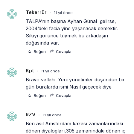
Tekerrür
11 yıl önce
•
TALPA’nın başına Ayhan Günal  gelirse, 
2004’deki facia yine yaşanacak demektir. 
Sıkıyı görünce tüymek bu arkadaşın 
doğasında var.
Beğen
Cevapla
Kpt
11 yıl önce
•
Bravo vallahi. Yeni yönetimler düşündün bir 
gün buralarda ismi Nasıl geçecek diye
Beğen
Cevapla
RZV
11 yıl önce
•
Ben asıl Amsterdam kazası zamanlarındaki 
dönen diyalogları,305 zamanındaki dönen iç 