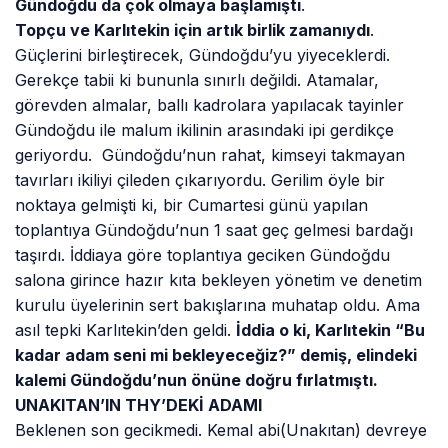
Gündoğdu da çok olmaya başlamıştı
.
Topçu ve Karlıtekin için artık birlik zamanıydı
.
Güçlerini birleştirecek, Gündoğdu’yu yiyeceklerdi.
Gerekçe tabii ki bununla sınırlı değildi. Atamalar,
görevden almalar, ballı kadrolara yapılacak tayinler
Gündoğdu ile malum ikilinin arasındaki ipi gerdikçe
geriyordu. Gündoğdu’nun rahat, kimseyi takmayan
tavırları ikiliyi çileden çıkarıyordu. Gerilim öyle bir
noktaya gelmişti ki, bir Cumartesi günü yapılan
toplantıya Gündoğdu’nun 1 saat geç gelmesi bardağı
taşırdı. İddiaya göre toplantıya geciken Gündoğdu
salona girince hazır kıta bekleyen yönetim ve denetim
kurulu üyelerinin sert bakışlarına muhatap oldu. Ama
asıl tepki Karlıtekin’den geldi.
İddia o ki, Karlıtekin “Bu
kadar adam seni mi bekleyeceğiz?” demiş, elindeki
kalemi Gündoğdu’nun önüne doğru fırlatmıştı.
UNAKITAN’IN THY’DEKİ ADAMI
Beklenen son gecikmedi. Kemal abi(Unakıtan) devreye