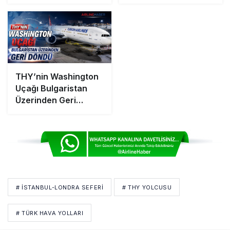
Dünyada 7’nciliğe
Yükseldi
THY’nin Washington
Uçağı Bulgaristan
Üzerinden Geri
Döndü
# İSTANBUL-LONDRA SEFERI
# THY YOLCUSU
# TÜRK HAVA YOLLARI