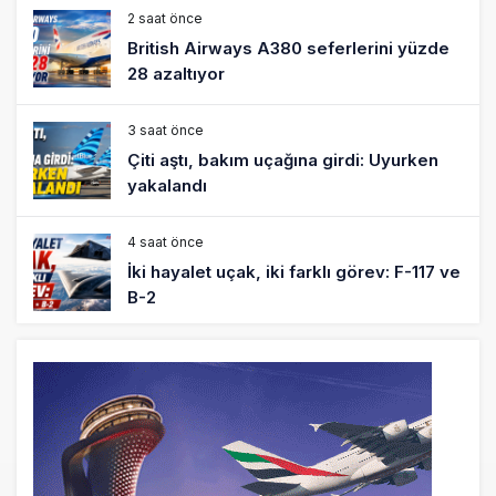
2 saat önce
British Airways A380 seferlerini yüzde
28 azaltıyor
3 saat önce
Çiti aştı, bakım uçağına girdi: Uyurken
yakalandı
4 saat önce
İki hayalet uçak, iki farklı görev: F-117 ve
B-2
5 saat önce
THY ve Pegasus Dünyanın En Değerli
Havayolları Arasında
6 saat önce
Fly Baghdad ABD yaptırım listesinden