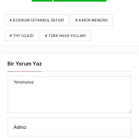
# BODRUM-İSTANBUL SEFERI
# KABIN MEMURU
# THY UÇAĞI
# TÜRK HAVA YOLLARI
Bir Yorum Yaz
Yorumunuz
Adınız