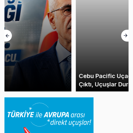
Cebu Pacific Uçağı Kalkış Öncesi Pistten
Çıktı, Uçuşlar Durdu