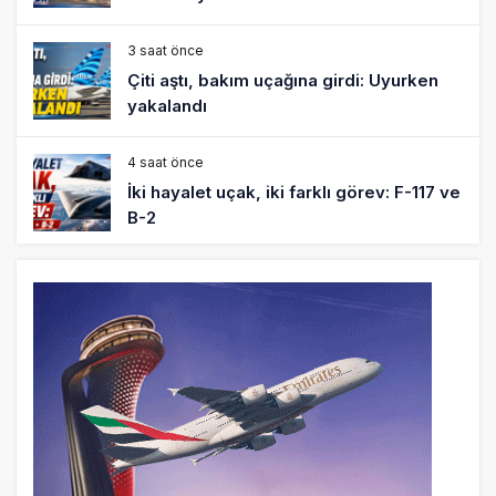
3 saat önce
Çiti aştı, bakım uçağına girdi: Uyurken
yakalandı
4 saat önce
İki hayalet uçak, iki farklı görev: F-117 ve
B-2
5 saat önce
THY ve Pegasus Dünyanın En Değerli
Havayolları Arasında
6 saat önce
Fly Baghdad ABD yaptırım listesinden
çıkarıldı