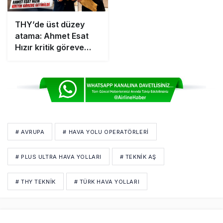
THY’de üst düzey
atama: Ahmet Esat
Hızır kritik göreve
getirildi
# AVRUPA
# HAVA YOLU OPERATÖRLERI
# PLUS ULTRA HAVA YOLLARI
# TEKNIK AŞ
# THY TEKNIK
# TÜRK HAVA YOLLARI