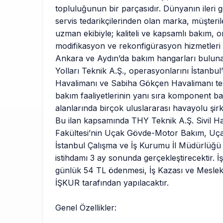
topluluğunun bir parçasıdır. Dünyanın ileri g
servis tedarikçilerinden olan marka, müşterile
uzman ekibiyle; kaliteli ve kapsamlı bakım, 
modifikasyon ve rekonfigürasyon hizmetleri
Ankara ve Aydın’da bakım hangarları bulu
Yolları Teknik A.Ş., operasyonlarını İstanbul
Havalimanı ve Sabiha Gökçen Havalimanı tesi
bakım faaliyetlerinin yanı sıra komponent ba
alanlarında birçok uluslararası havayolu şir
Bu ilan kapsamında THY Teknik A.Ş. Sivil Ha
Fakültesi’nin Uçak Gövde-Motor Bakım, Uçak
İstanbul Çalışma ve İş Kurumu İl Müdürlüğü i
istihdamı 3 ay sonunda gerçekleştirecektir.
günlük 54 TL ödenmesi, İş Kazası ve Meslek H
İŞKUR tarafından yapılacaktır.
Genel Özellikler: