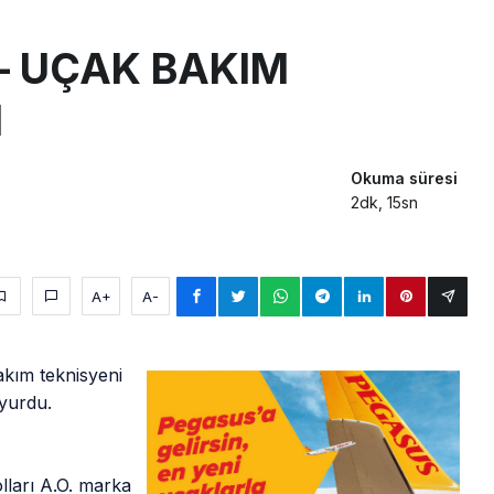
sus Dünyanın En Değerli Havayolları Arasında
 – UÇAK BAKIM
ABD yaptırım listesinden çıkarıldı
I
aklar Avrupa’da kısa rotalara hazırlanıyor
Okuma süresi
2dk, 15sn
A+
A-
kım teknisyeni
uyurdu.
lları A.O. marka