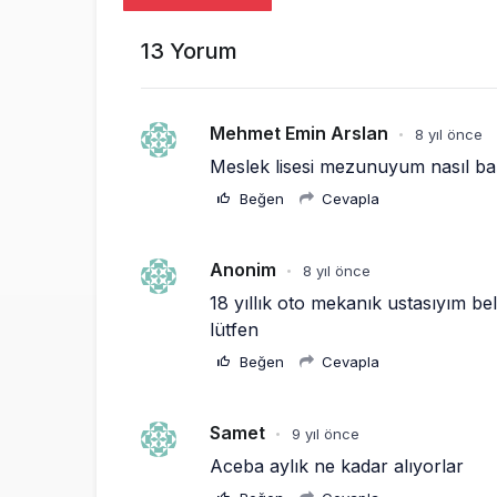
13 Yorum
Mehmet Emin Arslan
8 yıl önce
•
Meslek lisesi mezunuyum nasıl ba
Beğen
Cevapla
Anonim
8 yıl önce
•
18 yıllık oto mekanık ustasıyım b
lütfen
Beğen
Cevapla
Samet
9 yıl önce
•
Aceba aylık ne kadar alıyorlar