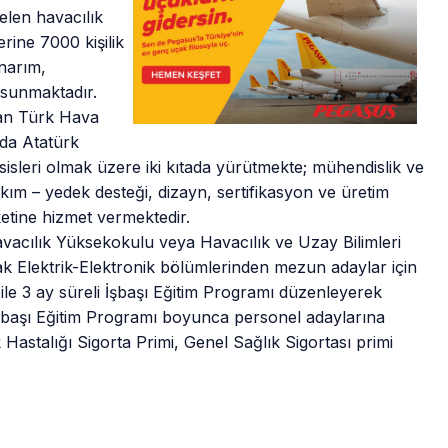
elen havacılık
rine 7000 kişilik
onarım,
 sunmaktadır.
nan Türk Hava
’da Atatürk
sleri olmak üzere iki kıtada yürütmekte; mühendislik ve
kım – yedek desteği, dizayn, sertifikasyon ve üretim
ketine hizmet vermektedir.
vacılık Yüksekokulu veya Havacılık ve Uzay Bilimleri
 Elektrik-Elektronik bölümlerinden mezun adaylar için
le 3 ay süreli İşbaşı Eğitim Programı düzenleyerek
 İşbaşı Eğitim Programı boyunca personel adaylarına
astalığı Sigorta Primi, Genel Sağlık Sigortası primi