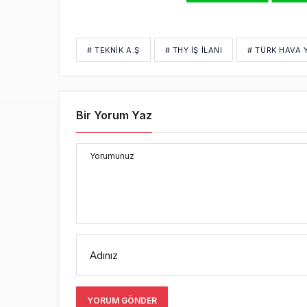
# TEKNIK A.Ş
# THY IŞ ILANI
# TÜRK HAVA 
Bir Yorum Yaz
Yorumunuz
Adınız
YORUM GÖNDER