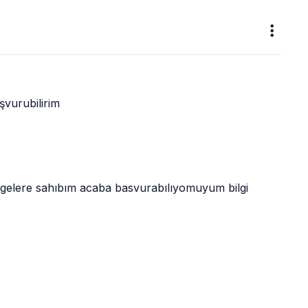
şvurubilirim
elgelere sahıbım acaba basvurabılıyomuyum bilgi 