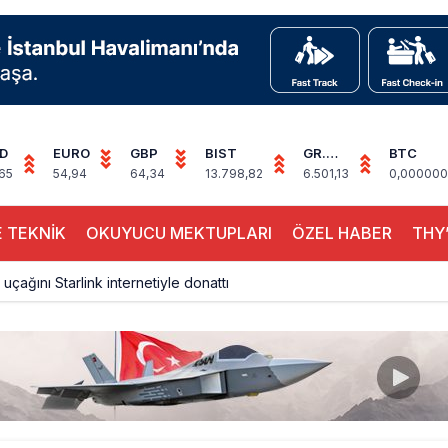
D
EURO
GBP
BIST
GR.
BTC
ALTIN
65
54,94
64,34
13.798,82
6.501,13
0,000000
 TEKNİK
OKUYUCU MEKTUPLARI
ÖZEL HABER
THY’
 uçağını Starlink internetiyle donattı
çağına Polis Müdahalesi
ays A380 seferlerini yüzde 28 azaltıyor
akım uçağına girdi: Uyurken yakalandı
çak, iki farklı görev: F-117 ve B-2