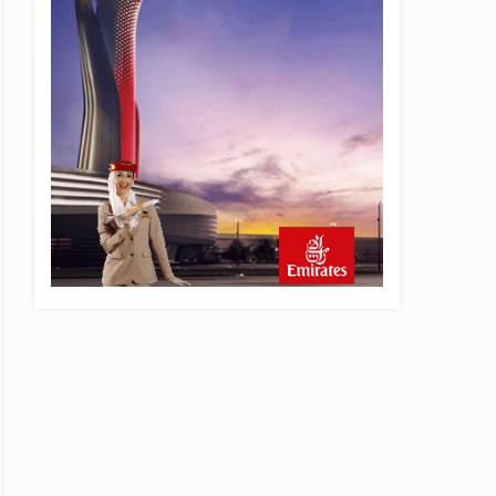
13 saat önce
Elektrikli uçaklar Avrupa’da
kısa rotalara hazırlanıyor
13 saat önce
Trump’ı taşıyan Marine One,
yolcu uçağına fazla yaklaştı
14 saat önce
Emirates A380 yolcu
rahatsızlanınca İstanbul’a
indi
15 saat önce
Emirates’in reddettiği 10
Boeing 777X için United
kararı
15 saat önce
DHL uçağı havada cisimle