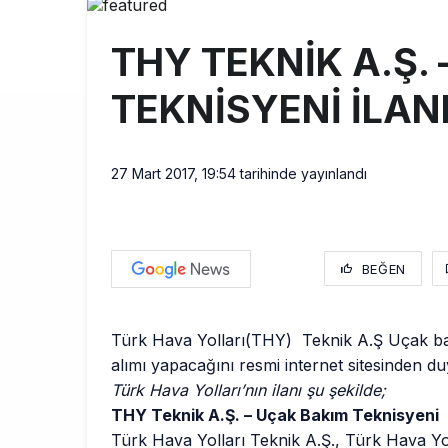
THY ve Pega
13:00
THY TEKNİK A.Ş.
Fly Baghdad 
12:00
TEKNİSYENİ İLAN
Elektrikli uç
11:00
27 Mart 2017, 19:54
tarihinde yayınlandı
BEĞEN
Türk Hava Yolları(THY) Teknik A.Ş Uçak ba
alımı yapacağını resmi internet sitesinden d
Türk Hava Yolları’nın ilanı şu şekilde;
THY Teknik A.Ş. – Uçak Bakım Teknisyeni
Türk Hava Yolları Teknik A.Ş., Türk Hava Yo