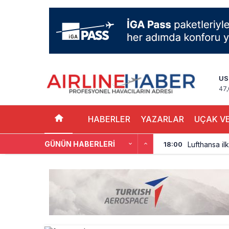
US
47,
HABERLER
YAZARLAR
UÇAK VE
GÜNÜN HABERLERI
Lufthansa ilk
18:00
Norwegian U
17:00
British Airw
16:00
Çiti aştı, b
15:00
İki hayalet u
14:00