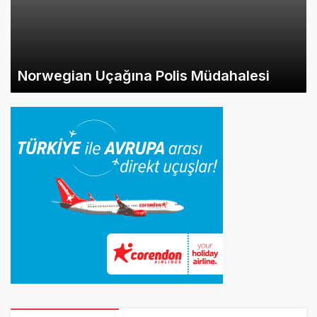
İlginizi Çekebilir
6 saat önce
Lufthansa ilk uçağını Starlink internetiyle
donattı
7 saat önce
Norwegian Uçağına Polis Müdahalesi