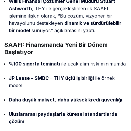
%100 sigorta teminatı
ile uçak alım riski minimumda
JP Lease – SMBC – THY üçlü iş birliği
ile örnek
model
Daha düşük maliyet
,
daha yüksek kredi güvenliği
Uluslararası paydaşlarla küresel standartlarda
çözüm
Türk Hava Yolları, SAAFI ile sadece
kendi filo yatırım
stratejisini güvence altına almakla kalmıyor
, aynı
zamanda havacılık finansmanında
dünya çapında
örnek alınacak yeni bir modelin de yolunu açtı.