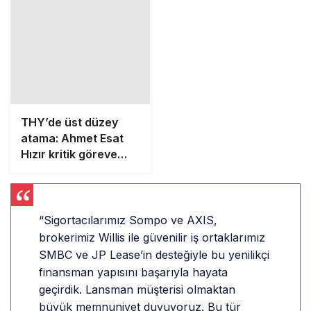
Hızır kritik göreve
getirildi
“Sigortacılarımız Sompo ve AXIS,
brokerimiz Willis ile güvenilir iş ortaklarımız
SMBC ve JP Lease’in desteğiyle bu yenilikçi
finansman yapısını başarıyla hayata
geçirdik. Lansman müşterisi olmaktan
büyük memnuniyet duyuyoruz. Bu tür
çözümler sayesinde
filo büyüme
stratejimizi
desteklerken,
finansal
esnekliğimizi
de güçlendiriyoruz.”
Küresel Paydaşlardan THY’ye Övgü