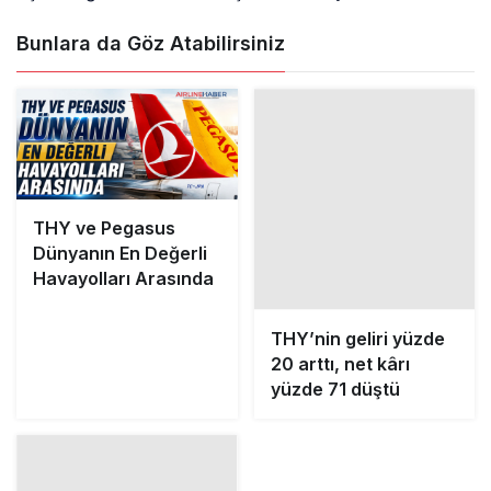
Bunlara da Göz Atabilirsiniz
THY ve Pegasus
THY’nin geliri yüzde
Dünyanın En Değerli
20 arttı, net kârı
Havayolları Arasında
yüzde 71 düştü
THY’de üst düzey
atama: Ahmet Esat