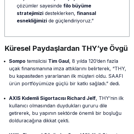
Sompo
temsilcisi
Tim Gaul
, 8 yılda 120’den fazla
uçak finansmanına imza attıklarını belirterek, “THY,
bu kapasiteden yararlanan ilk müşteri oldu. SAAFI
ürün portföyümüze güçlü bir katkı sağladı.” dedi.
AXIS Kıdemli Sigortacısı Richard Jelf
, THY’nin ilk
kullanıcı olmasından duydukları gururu dile
getirerek, bu yapının sektörde önemli bir boşluğu
dolduracağına dikkat çekti.
Willis Finansal Çözümler Genel Müdürü Stuart
Ashworth
, THY ile gerçekleştirilen ilk SAAFI
işlemine ilişkin olarak, “Bu çözüm, vizyoner bir
havayolunu destekleyen
dinamik ve sürdürülebilir
bir model
sunuyor.” açıklamasını yaptı.
SAAFI: Finansmanda Yeni Bir Dönem
Başlatıyor