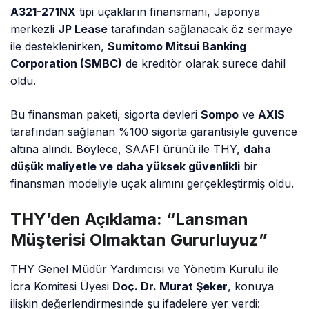
A321-271NX
tipi uçakların finansmanı, Japonya
merkezli
JP Lease
tarafından sağlanacak öz sermaye
ile desteklenirken,
Sumitomo Mitsui Banking
Corporation (SMBC)
de kreditör olarak sürece dahil
oldu.
Bu finansman paketi, sigorta devleri
Sompo
ve
AXIS
tarafından sağlanan %100 sigorta garantisiyle güvence
altına alındı. Böylece, SAAFI ürünü ile THY,
daha
düşük maliyetle ve daha yüksek güvenlikli
bir
finansman modeliyle uçak alımını gerçekleştirmiş oldu.
THY’den Açıklama: “Lansman
Müşterisi Olmaktan Gururluyuz”
THY Genel Müdür Yardımcısı ve Yönetim Kurulu ile
İcra Komitesi Üyesi
Doç. Dr. Murat Şeker
, konuya
ilişkin değerlendirmesinde şu ifadelere yer verdi: