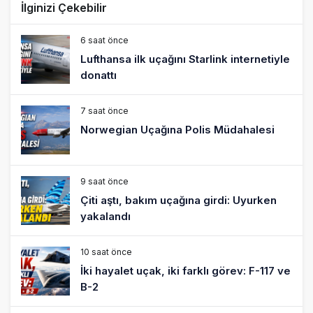
9 saat önce
Çiti aştı, bakım uçağına girdi: Uyurken
yakalandı
10 saat önce
İki hayalet uçak, iki farklı görev: F-117 ve
B-2
11 saat önce
THY ve Pegasus Dünyanın En Değerli
Havayolları Arasında
12 saat önce
Fly Baghdad ABD yaptırım listesinden
çıkarıldı