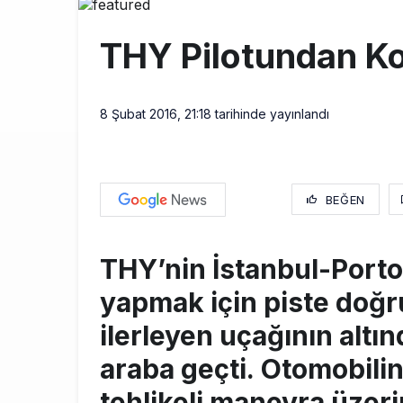
THY ve Pega
13:00
THY Pilotundan Ko
Fly Baghdad 
12:00
Elektrikli uç
11:00
8 Şubat 2016, 21:18
tarihinde yayınlandı
BEĞEN
THY’nin İstanbul-Porto
yapmak için piste doğr
ilerleyen uçağının altın
araba geçti. Otomobilin
tehlikeli manevra üzer