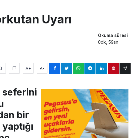
sus Dünyanın En Değerli Havayolları Arasında
rkutan Uyarı
ABD yaptırım listesinden çıkarıldı
aklar Avrupa’da kısa rotalara hazırlanıyor
Okuma süresi
0dk, 59sn
A+
A-
 seferini
u
dan bir
 yaptığı
ine