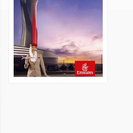
13 saat önce
Elektrikli uçaklar Avrupa’da
kısa rotalara hazırlanıyor
13 saat önce
Trump’ı taşıyan Marine One,
yolcu uçağına fazla yaklaştı
14 saat önce
Emirates A380 yolcu
rahatsızlanınca İstanbul’a
indi
15 saat önce
Emirates’in reddettiği 10
Boeing 777X için United
kararı
15 saat önce
DHL uçağı havada cisimle