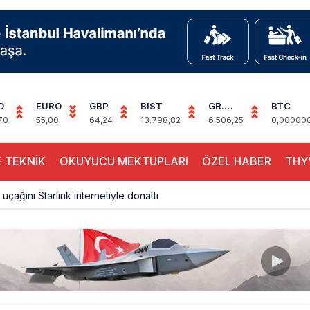
D
EURO
GBP
BIST
GR.
BTC
ALTIN
70
55,00
64,24
13.798,82
6.506,25
0,00000
 TEKNİK
OKUYUCU MEKTUPLARI
ÖZEL HABER
THY’
 uçağını Starlink internetiyle donattı
çağına Polis Müdahalesi
ays A380 seferlerini yüzde 28 azaltıyor
akım uçağına girdi: Uyurken yakalandı
çak, iki farklı görev: F-117 ve B-2