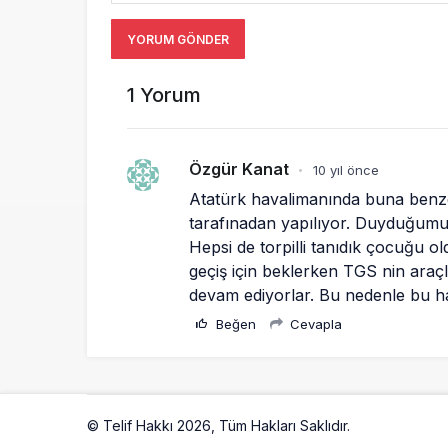
YORUM GÖNDER
1 Yorum
Özgür Kanat
10 yıl önce
•
Atatürk havalimanında buna benzer
tarafınadan yapılıyor. Duyduğumuz
Hepsi de torpilli tanıdık çocuğu ol
geçiş için beklerken TGS nin araçl
devam ediyorlar. Bu nedenle bu hab
Beğen
Cevapla
© Telif Hakkı 2026, Tüm Hakları Saklıdır.
Artelio