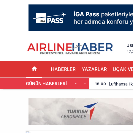
US
47,
HABERLER
YAZARLAR
UÇAK VE
GÜNÜN HABERLERI
Lufthansa ilk
18:00
Norwegian U
17:00
British Airw
16:00
Çiti aştı, b
15:00
İki hayalet u
14:00