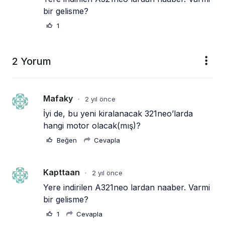
bir gelisme?
1
2 Yorum
Mafaky
2 yıl önce
•
İyi de, bu yeni kiralanacak 321neo’larda 
hangi motor olacak(mış)?
Beğen
Cevapla
Kapttaan
2 yıl önce
•
Yere indirilen A321neo lardan naaber. Varmi 
bir gelisme?
1
Cevapla