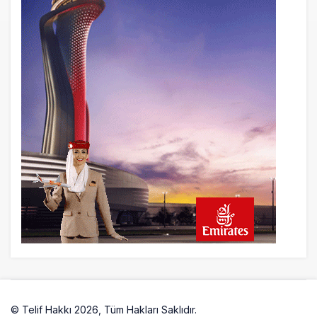
16 saat önce
Uçak Bakımında Yetki Kimde Olmalı?
Havacılıkta İyi Hakem Oyunu Kendi
Oynamaz
16 saat önce
Savunma Sanayiinde Yeni Silah: Seri
Üretim Kapasitesi
17 saat önce
Yerli ve milli turizme yabancı kıskacı!
Türkiye’de sadece 50 kişide var İkinci
arabanı sat, ‘pır pır’ uçak al!
17 saat önce
Havacılıkta Rekor Keyfi, Kârlılıkta
Darboğazın Gerçek Yüzü!
© Telif Hakkı 2026, Tüm Hakları Saklıdır.
Artelio