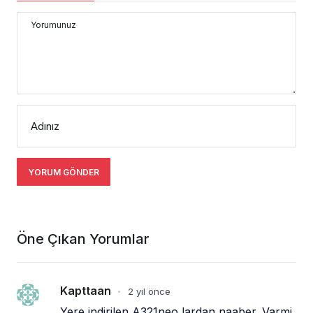
Yorumunuz
Adınız
YORUM GÖNDER
Öne Çıkan Yorumlar
Kapttaan
2 yıl önce
•
Yere indirilen A321neo lardan naaber. Varmi 