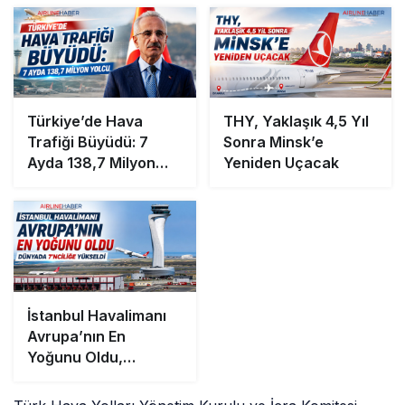
Türkiye’de Hava
THY, Yaklaşık 4,5 Yıl
Trafiği Büyüdü: 7
Sonra Minsk’e
Ayda 138,7 Milyon
Yeniden Uçacak
Yolcu
İstanbul Havalimanı
Avrupa’nın En
Yoğunu Oldu,
Dünyada 7’nciliğe
Yükseldi