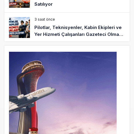
Satılıyor
3 saat önce
Pilotlar, Teknisyenler, Kabin Ekipleri ve
Yer Hizmeti Çalışanları Gazeteci Olmaya
Çalışıyor!
6 saat önce
BookingAgora’dan Dubai’ye iki FAM Trip
8 saat önce
AJet Uçuşlarıyla Rus Turist İçin Yeni
Türkiye Rotası
9 saat önce
Airbus Temmuz bilançosunu açıkladı:
204 yeni sipariş