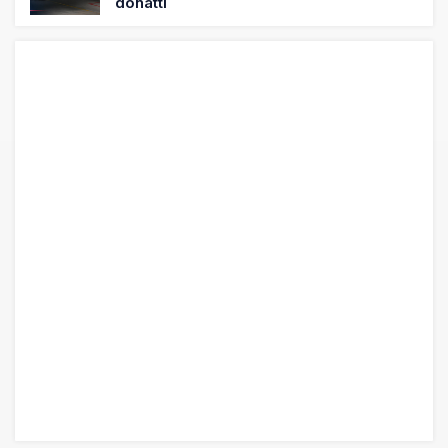
19 saat önce
Norwegian Uçağına Polis Müdahalesi
20 saat önce
British Airways A380 seferlerini yüzde
28 azaltıyor
21 saat önce
Çiti aştı, bakım uçağına girdi: Uyurken
yakalandı
22 saat önce
İki hayalet uçak, iki farklı görev: F-117 ve
B-2
23 saat önce
THY ve Pegasus Dünyanın En Değerli