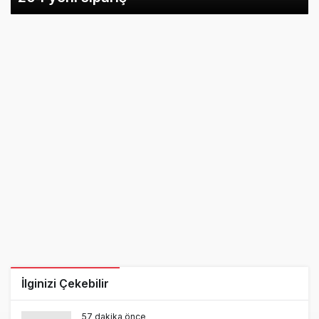
İlginizi Çekebilir
57 dakika önce
AJet Uçuşlarıyla Rus Turist İçin Yeni
Türkiye Rotası