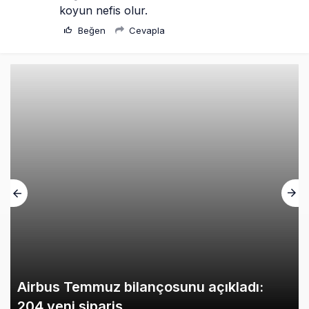
koyun nefis olur.
Beğen
Cevapla
Airbus Temmuz bilançosunu açıkladı:
204 yeni sipariş