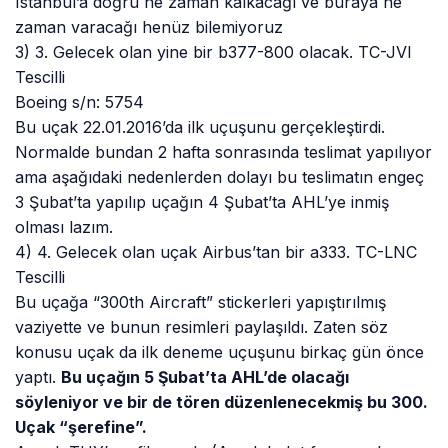
Istanbul’a doğru ne zaman kalkacağı ve buraya ne
zaman varacağı henüz bilemiyoruz
3) 3. Gelecek olan yine bir b377-800 olacak. TC-JVI
Tescilli
Boeing s/n: 5754
Bu uçak 22.01.2016’da ilk uçuşunu gerçekleştirdi.
Normalde bundan 2 hafta sonrasında teslimat yapılıyor
ama aşağıdaki nedenlerden dolayı bu teslimatın engeç
3 Şubat’ta yapılıp uçağın 4 Şubat’ta AHL’ye inmiş
olması lazım.
4) 4. Gelecek olan uçak Airbus’tan bir a333. TC-LNC
Tescilli
Bu uçağa “300th Aircraft” stickerleri yapıştırılmış
vaziyette ve bunun resimleri paylaşıldı. Zaten söz
konusu uçak da ilk deneme uçuşunu birkaç gün önce
yaptı.
Bu uçağın 5 Şubat’ta AHL’de olacağı
söyleniyor ve bir de tören düzenlenecekmiş bu 300.
Uçak “şerefine”.