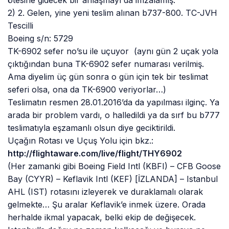
2) 2. Gelen, yine yeni teslim alınan b737-800. TC-JVH
Tescilli
Boeing s/n: 5729
TK-6902 sefer no’su ile uçuyor (aynı gün 2 uçak yola
çıktığından buna TK-6902 sefer numarası verilmiş.
Ama diyelim üç gün sonra o gün için tek bir teslimat
seferi olsa, ona da TK-6900 veriyorlar…)
Teslimatın resmen 28.01.2016’da da yapılması ilginç. Ya
arada bir problem vardı, o halledildi ya da sırf bu b777
teslimatıyla eşzamanlı olsun diye geciktirildi.
Uçağın Rotası ve Uçuş Yolu için bkz.:
http://flightaware.com/live/
flight/THY6902
(Her zamanki gibi Boeing Field Intl (KBFI) – CFB Goose
Bay (CYYR) – Keflavik Intl (KEF) [İZLANDA] – Istanbul
AHL (IST) rotasını izleyerek ve duraklamalı olarak
gelmekte… Şu aralar Keflavik’e inmek üzere. Orada
herhalde ikmal yapacak, belki ekip de değişecek.