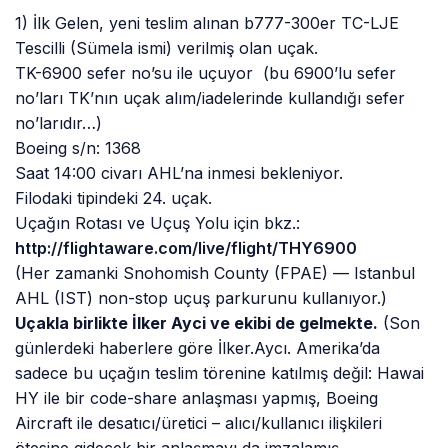
1) İlk Gelen, yeni teslim alınan b777-300er TC-LJE
Tescilli (Sümela ismi) verilmiş olan uçak.
TK-6900 sefer no’su ile uçuyor (bu 6900’lu sefer
no’ları TK’nın uçak alım/iadelerinde kullandığı sefer
no’larıdır…)
Boeing s/n: 1368
Saat 14:00 civarı AHL’na inmesi bekleniyor.
Filodaki tipindeki 24. uçak.
Uçağın Rotası ve Uçuş Yolu için bkz.:
http://flightaware.com/live/
flight/THY6900
(Her zamanki Snohomish County (FPAE) — Istanbul
AHL (IST) non-stop uçuş parkurunu kullanıyor.)
Uçakla birlikte İlker Ayci ve ekibi de gelmekte.
(Son
günlerdeki haberlere göre İlker.Aycı. Amerika’da
sadece bu uçağın teslim törenine katılmış değil: Hawai
HY ile bir code-share anlaşması yapmış, Boeing
Aircraft ile desatıcı/üretici – alıcı/kullanıcı ilişkileri
ötesine gidecek bir anlaşmayı da imzalamış.