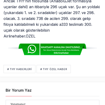
Ancak THY’nın filosunda (AnadoluJet formasıyla
uçanlar dahil) an itibariyle 296 uçak var. Şu an yoldaki
(yukarıdaki 1. ve 2. sıradakiler) uçaklar 297. ve 298.
olacak. 3. sıradaki 738 de acilen 299. olarak gelip
filoya katılabilmeli ki yukarıdaki a333 teslimatı 300.
uçak olarak gösterilebilsin
Airlinehaber.ÖZEL
# THY HABERLERI
# THY ÖZEL HABER
Bir Yorum Yaz
Yorumunuz