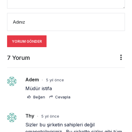
Adınız
YORUM GÖNDER
7 Yorum
Adem
5 yıl önce
•
Müdür istifa
Beğen
Cevapla
Thy
5 yıl önce
•
Sizler bu şirketin sahipleri değil 
emanetcilerisiniz . Bu şirkette sizler gibi tüm 