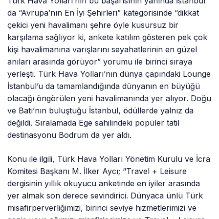
Türk Hava Yolları’nın bu başarısının yanında İstanbul
da “Avrupa’nın En İyi Şehirleri” kategorisinde “dikkat
çekici yeni havalimanı şehre öyle kusursuz bir
karşılama sağlıyor ki, ankete katılım gösteren pek çok
kişi havalimanına varışlarını seyahatlerinin en güzel
anıları arasında görüyor” yorumu ile birinci sıraya
yerleşti. Türk Hava Yolları’nın dünya çapındaki Lounge
İstanbul’u da tamamlandığında dünyanın en büyüğü
olacağı öngörülen yeni havalimanında yer alıyor. Doğu
ve Batı’nın buluştuğu İstanbul, ödüllerde yalnız da
değildi. Sıralamada Ege sahilindeki popüler tatil
destinasyonu Bodrum da yer aldı.
Konu ile ilgili, Türk Hava Yolları Yönetim Kurulu ve İcra
Komitesi Başkanı M. İlker Aycı; “Travel + Leisure
dergisinin yıllık okuyucu anketinde en iyiler arasında
yer almak son derece sevindirici. Dünyaca ünlü Türk
misafirperverliğimizi, birinci seviye hizmetlerimizi ve