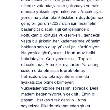
ülkemiz vatandaşlarının çalışmaya ve hak 
etmişse yükselmeye hakkı var . Ancak siyasi 
yönetime yakın olan/ ilişkilerini duyduğumuz  
genç bir güruh (2023 sizin için hezimetin 
başlangıcı olacak ) şirket içerisinde o 
koltuktan o koltuğa yükselirken , gencecik 
yaşta bu şirketin her kademesinde yönetim 
hakkına sahip olup yükselişini sürdürüyor . 
Ne yazikki görüyoruz . Unuttunuz belki 
hatırlatayim . Curuyeceksiniz . Toprak 
olacaksınız . Ama zerreyi tartan Yaradan; 
sizden o da olmassa toprak olmuş 
halinizden, bu teknisyenlerin ahınıda 
liyakatsizce bitmek bilmeyen 
yükselişlerinizinde hesabını soracak. Deki 
madem begenmiyorsun çek git . Emin ol 
paşam , herkesin tek derdi o . Ama 
sayenizde ülkede rekabet eden şirket 