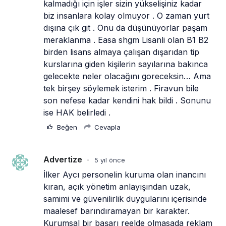
kalmadığı için işler sizin yükselişiniz kadar 
biz insanlara kolay olmuyor . O zaman yurt 
dışına çık git . Onu da düşünüyorlar paşam 
meraklanma . Easa shgm Lisanli olan B1 B2 
birden lisans almaya çalışan dışarıdan tip 
kurslarına giden kişilerin sayılarına bakınca 
gelecekte neler olacağını goreceksin… Ama 
tek birşey söylemek isterim . Firavun bile 
son nefese kadar kendini hak bildi . Sonunu 
ise HAK belirledi . 
Beğen
Cevapla
Advertize
5 yıl önce
•
İlker Aycı personelin kuruma olan inancını 
kıran, açık yönetim anlayışından uzak, 
samimi ve güvenilirlik duygularını içerisinde 
maalesef barındıramayan bir karakter. 
Kurumsal bir başarı reelde olmasada reklam 