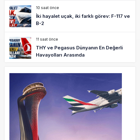
10 saat önce
İki hayalet uçak, iki farklı görev: F-117 ve
B-2
11 saat önce
THY ve Pegasus Dünyanın En Değerli
Havayolları Arasında
12 saat önce
Fly Baghdad ABD yaptırım listesinden
çıkarıldı
13 saat önce
Elektrikli uçaklar Avrupa’da kısa rotalara
hazırlanıyor
13 saat önce