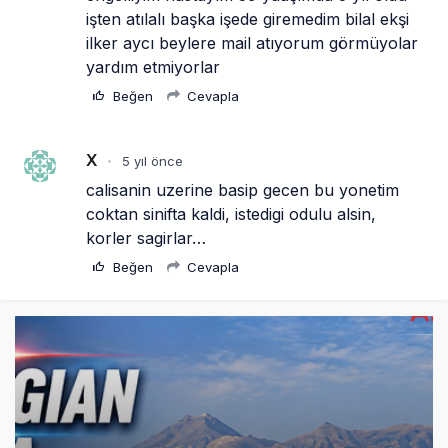
işten atılalı başka işede giremedim bilal ekşi 
ilker aycı beylere mail atıyorum görmüyolar 
yardım etmiyorlar
Beğen
Cevapla
X
5 yıl önce
•
calisanin uzerine basip gecen bu yonetim 
coktan sinifta kaldi, istedigi odulu alsin, 
korler sagirlar…
Beğen
Cevapla