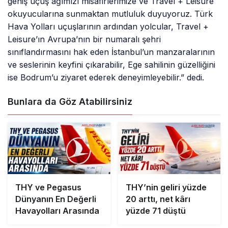
geniş uçuş ağımızı misafirlerimize ve Travel + Leisure
okuyucularına sunmaktan mutluluk duyuyoruz. Türk
Hava Yolları uçuşlarının ardından yolcular, Travel +
Leisure’ın Avrupa’nın bir numaralı şehri
sınıflandırmasını hak eden İstanbul’un manzaralarının
ve seslerinin keyfini çıkarabilir, Ege sahilinin güzelliğini
ise Bodrum’u ziyaret ederek deneyimleyebilir.” dedi.
Bunlara da Göz Atabilirsiniz
THY ve Pegasus
THY’nin geliri yüzde
Dünyanın En Değerli
20 arttı, net kârı
Havayolları Arasında
yüzde 71 düştü