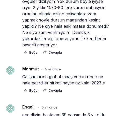
ovguler diziliyor? Yok durum boyle iyiyse 
niye  2 yildir %70-80 lere varan enflasyon 
oranlari altinda ezilen çalisanlara zam 
yapmak soyle dursun maasindan kesinti 
yapildi? Ne diye hala eski maasa donulmedi? 
Ne diye zam verilmiyor?  Demek ki 
yukardakiler algi operasyonu ile kendilerini 
basarili gosteriyor
Beğen
Cevapla
Mahmut
5 yıl önce
•
Çalışanlarına global maaş versin önce ne 
hale getirdiler şirketi.neyse az kaldı 2023 e
Beğen
Cevapla
Engelli
5 yıl önce
•
engelliyim hastayım 39 yaaşımda 3 yıl oldu 