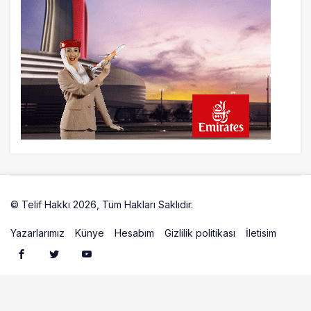
Airbus Temmuz bilançosunu açıkladı:
204 yeni sipariş
9 saat önce
İstanbul uçağına polis köpeklerle girdi: 3
yolcu indirildi
10 saat önce
AyJet eğitim uçağı Hezarfen yakınında
kırım geçirdi
© Telif Hakkı 2026, Tüm Hakları Saklıdır.
Artelio
Yazarlarımız
Künye
Hesabım
Gizlilik politikası
İletisim