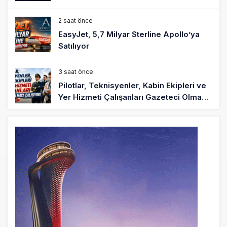
2 saat önce
EasyJet, 5,7 Milyar Sterline Apollo’ya
Satılıyor
3 saat önce
Pilotlar, Teknisyenler, Kabin Ekipleri ve
Yer Hizmeti Çalışanları Gazeteci Olmaya
Çalışıyor!
6 saat önce
BookingAgora’dan Dubai’ye iki FAM Trip
8 saat önce
AJet Uçuşlarıyla Rus Turist İçin Yeni
Türkiye Rotası
9 saat önce