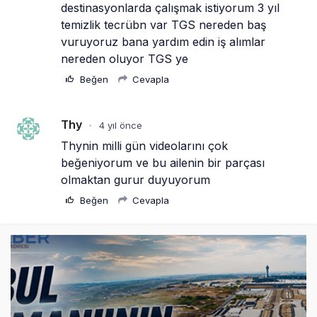
destinasyonlarda çalışmak istiyorum 3 yıl 
temizlik tecrübn var TGS nereden baş 
vuruyoruz bana yardım edin iş alımlar 
nereden oluyor TGS ye 
Beğen
Cevapla
Thy
4 yıl önce
•
Thynin milli gün videolarını çok 
beğeniyorum ve bu ailenin bir parçası 
olmaktan gurur duyuyorum
Beğen
Cevapla