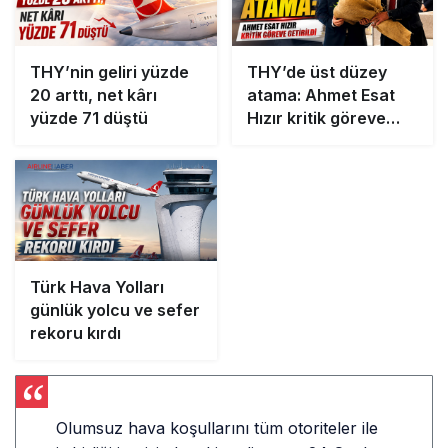
THY’nin geliri yüzde
THY’de üst düzey
20 arttı, net kârı
atama: Ahmet Esat
yüzde 71 düştü
Hızır kritik göreve
getirildi
Türk Hava Yolları
günlük yolcu ve sefer
rekoru kırdı
Olumsuz hava koşullarını tüm otoriteler ile