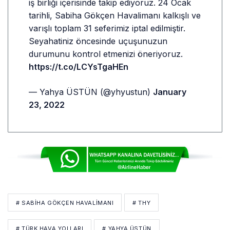
iş birliği içerisinde takip ediyoruz. 24 Ocak
tarihli, Sabiha Gökçen Havalimanı kalkışlı ve
varışlı toplam 31 seferimiz iptal edilmiştir.
Seyahatiniz öncesinde uçuşunuzun
durumunu kontrol etmenizi öneriyoruz.
https://t.co/LCYsTgaHEn
— Yahya ÜSTÜN (@yhyustun)
January
23, 2022
# SABIHA GÖKÇEN HAVALIMANI
# THY
# TÜRK HAVA YOLLARI
# YAHYA ÜSTÜN