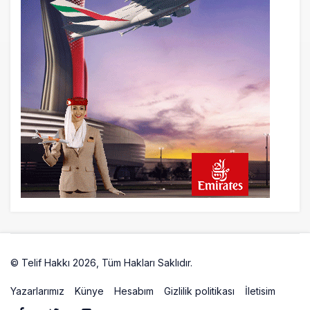
Pegasus, sözleşme süreçlerinde
Draftwise’ı kullanacak
23 saat önce
Kolombiya, 2 KC-390 Millennium için
Embraer ile anlaştı
© Telif Hakkı 2026, Tüm Hakları Saklıdır.
Artelio
Yazarlarımız
Künye
Hesabım
Gizlilik politikası
İletisim