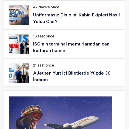
47 dakika önce
Üniformasız Disiplin: Kabin Ekipleri Nasıl
Yolcu Olur?
16 saat önce
ISG’nin terminal memurlarından can
kurtaran hamle
21 saat önce
AJet’ten Yurt İçi Biletlerde Yüzde 30
İndirim
22 saat önce
THY’nin geliri yüzde 20 arttı, net kârı
yüzde 71 düştü
23 saat önce