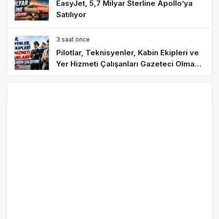
EasyJet, 5,7 Milyar Sterline Apollo’ya
Satılıyor
3 saat önce
Pilotlar, Teknisyenler, Kabin Ekipleri ve
Yer Hizmeti Çalışanları Gazeteci Olmaya
Çalışıyor!
6 saat önce
BookingAgora’dan Dubai’ye iki FAM Trip
8 saat önce
AJet Uçuşlarıyla Rus Turist İçin Yeni
Türkiye Rotası
9 saat önce
Airbus Temmuz bilançosunu açıkladı:
204 yeni sipariş