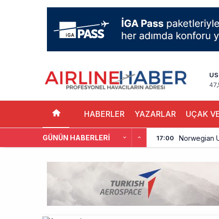
US
47,
HABERLER
YAZARLAR
UÇAK VE
GÜNÜN HABERLERI
Norwegian U
17:00
British Airw
16:00
Çiti aştı, b
15:00
İki hayalet u
14:00
THY ve Pega
13:00