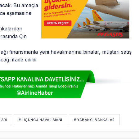
anacak. Bu amaçla
mza aşamasına
ankalardan
arasında Çin
ağı finansmanla yeni havalimanına binalar, müşteri satış
cağı ifade edildi.
LARI
# ÜÇÜNCÜ HAVALIMANI
# YABANCI BANKALAR