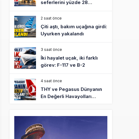
seferlerini yüzde 28
azaltıyor
2 saat önce
Çiti aştı, bakım uçağına girdi:
Uyurken yakalandı
3 saat önce
İki hayalet uçak, iki farklı
görev: F-117 ve B-2
4 saat önce
THY ve Pegasus Dünyanın
En Değerli Havayolları
Arasında
5 saat önce
Fly Baghdad ABD yaptırım
listesinden çıkarıldı