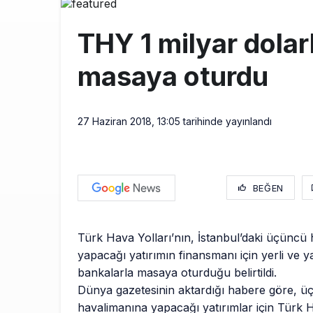
Fly Baghdad 
12:00
THY 1 milyar dolarl
Elektrikli uç
11:00
masaya oturdu
Trump’ı taşı
10:30
27 Haziran 2018, 13:05
tarihinde yayınlandı
BEĞEN
Türk Hava Yolları’nın, İstanbul’daki üçüncü
yapacağı yatırımın finansmanı için yerli ve 
bankalarla masaya oturduğu belirtildi.
Dünya gazetesinin aktardığı habere göre, ü
havalimanına yapacağı yatırımlar için Türk 