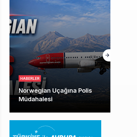
HABERLER
British Airways A380
seferlerini yüzde 28
azaltıyor