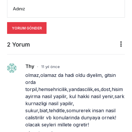
Adınız
YORUM GÖNDER
2 Yorum
Thy
11 yıl önce
•
olmaz,olamaz da hadi oldu diyelim, gitsin 
orda 
torpil,hemsehricilik,yandascilik,es,dost,hisim 
ayirma nasil yapilir, kul hakki nasil yenir,sark 
kurnazligi nasil yapilir, 
sukur,biat,tehditle,somurerek insan nasil 
calistirilir vb konularinda dunyaya ornek! 
olacak seyleri millete ogretir!