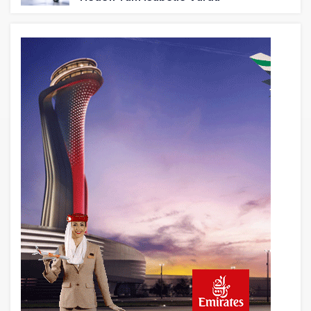
14 saat önce
Türkiye’nin Milli Motor Projelerinde Yeni
Dönem: TEI TEKNOLOJİ Kuruldu