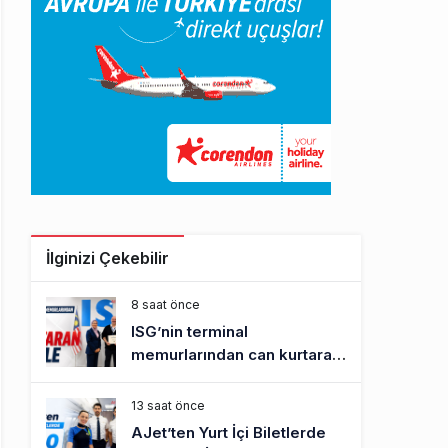
İlginizi Çekebilir
8 saat önce
ISG’nin terminal
memurlarından can kurtaran
hamle
13 saat önce
AJet’ten Yurt İçi Biletlerde