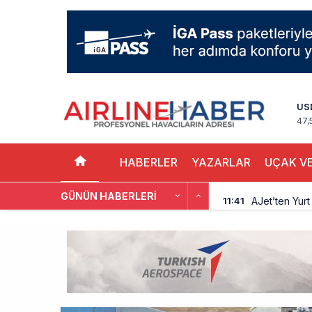
US
47,
HABERLER
YAZARLAR
UÇAK VE
GÜNÜN HABERLERI
AJet’ten Yurt
11:41
THY’nin gelir
10:18
Pegasus, söz
9:42
Kolombiya, 2 
9:15
Üniversite ad
8:30