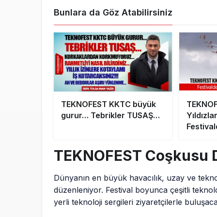
Bunlara da Göz Atabilirsiniz
TEKNOFEST KKTC büyük
TEKNOF
gurur… Tebrikler TUSAŞ…
Yıldızla
Festiva
Heyeca
TEKNOFEST Coşkusu D
Dünyanın en büyük havacılık, uzay ve teknol
düzenleniyor. Festival boyunca çeşitli teknolo
yerli teknoloji sergileri ziyaretçilerle buluşac