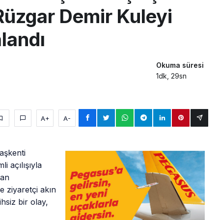
Rüzgar Demir Kuleyi
alandı
Okuma süresi
1dk, 29sn
A+
A-
aşkenti
 açılışıyla
can
e ziyaretçi akın
hsiz bir olay,