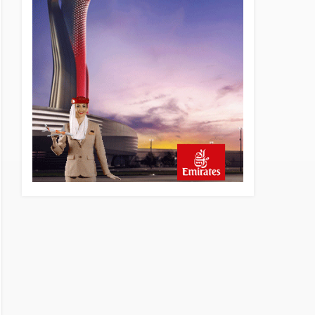
yönetiminin hiç mi kusuru
yok?