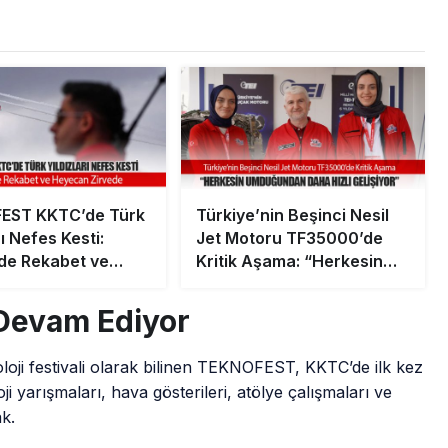
EST KKTC’de Türk
Türkiye’nin Beşinci Nesil
rı Nefes Kesti:
Jet Motoru TF35000’de
lde Rekabet ve
Kritik Aşama: “Herkesin
n Zirvede
Umduğundan Daha Hızlı
Gelişiyor”
evam Ediyor
oji festivali olarak bilinen TEKNOFEST, KKTC’de ilk kez
ji yarışmaları, hava gösterileri, atölye çalışmaları ve
ak.