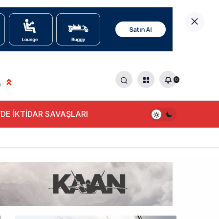
0
0
DE İKTİDAR SAVAŞLARI
HGM yönetiminin hiç mi kusuru yok?