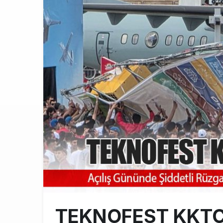
ASELSAN’ın 6
22:26
THY’de üst d
21:45
ISG’nin term
16:20
TEKNOFEST KKTC’d