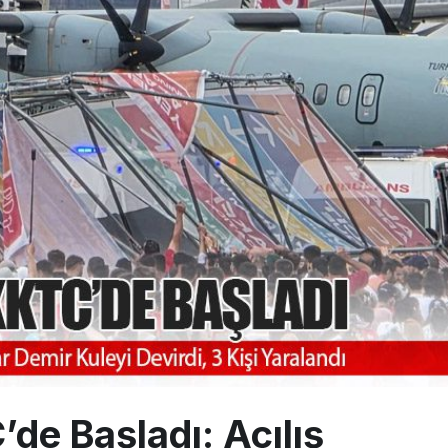
 aylık hasılatı 88,5 milyar TL’ye ulaştı
üzey atama: Ahmet Esat Hızır kritik göreve getirildi
inal memurlarından can kurtaran hamle
e Başladı: Açılış