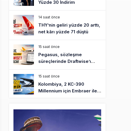
Yüzde 30 İndirim
14 saat önce
THY’nin geliri yüzde 20 arttı,
net kârı yüzde 71 düştü
15 saat önce
Pegasus, sözleşme
süreçlerinde Draftwise’ı
kullanacak
15 saat önce
Kolombiya, 2 KC-390
Millennium için Embraer ile
anlaştı
16 saat önce
Üniversite adayı avlanma ve
aldanma! Yazıcıoğlu Kazası
19 yıl sonra sil baştan SHGM