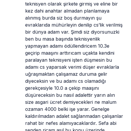
teknisyen olarak şirkete girmiş ve eline bir 
kez dahi anahtar almadan planlamaya 
alınmış burda siz boş durmayın şu 
evraklarıda mühürleyin denilip cs’lik verilmiş 
bir dünya adam var. Şimdi siz diyorsunuzki 
ben bu masa başında teknisyenlik 
yapmayan adamı ödüllendiricem 10.3e 
geçirip maaşını arttırıcam uçakta kendini 
paralayan teknisyeni işten düşmesin bu 
adamı cs yaparsak verimi düşer evraklarla 
uğraşmaktan çalışamaz duruma gelir 
diyeceksin ve bu adamı cs olamadığı 
gerekçesiyle 10.0 a çekip maaşını 
düşüreceksin bu nasıl adalettir yarın alın 
size asgari ücret demiyecekleri ne malum 
ozaman 4000 belki işe yarar. Genelge 
kaldırılmadan adalet sağlanmadan çalışanlar 
rahat bir nefes alamıyacaklardır. Sefa abi 
senden ricam asıl bu konu üzerinde 