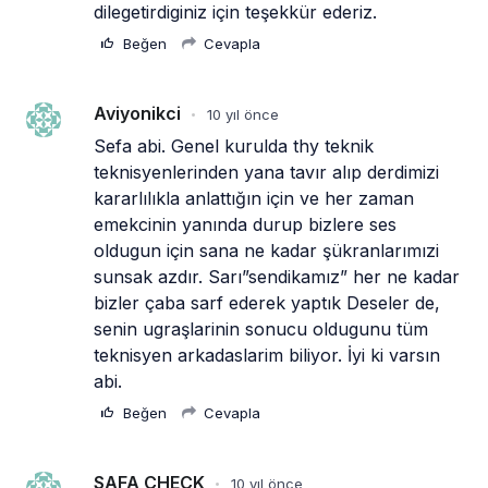
dilegetirdiginiz için teşekkür ederiz.
Beğen
Cevapla
Aviyonikci
10 yıl önce
•
Sefa abi. Genel kurulda thy teknik 
teknisyenlerinden yana tavır alıp derdimizi 
kararlılıkla anlattığın için ve her zaman 
emekcinin yanında durup bizlere ses 
oldugun için sana ne kadar şükranlarımızi 
sunsak azdır. Sarı”sendikamız” her ne kadar 
bizler çaba sarf ederek yaptık Deseler de,  
senin ugraşlarinin sonucu oldugunu tüm 
teknisyen arkadaslarim biliyor. İyi ki varsın 
abi.
Beğen
Cevapla
SAFA CHECK
10 yıl önce
•