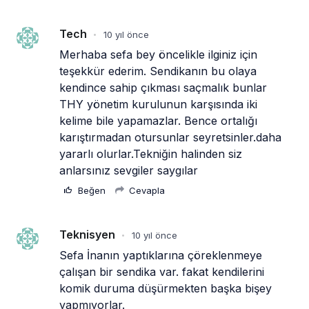
Tech
10 yıl önce
•
Merhaba sefa bey öncelikle ilginiz için 
teşekkür ederim. Sendikanın bu olaya 
kendince sahip çıkması saçmalık bunlar 
THY yönetim kurulunun karşısında iki 
kelime bile yapamazlar. Bence ortalığı 
karıştırmadan otursunlar seyretsinler.daha 
yararlı olurlar.Tekniğin halinden siz 
anlarsınız sevgiler saygılar 
Beğen
Cevapla
Teknisyen
10 yıl önce
•
Sefa İnanın yaptıklarına çöreklenmeye 
çalışan bir sendika var. fakat kendilerini 
komik duruma düşürmekten başka bişey 
yapmıyorlar. 