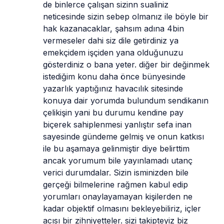
de binlerce çalışan sizinn sualiniz 
neticesinde sizin sebep olmanız ile böyle bir 
hak kazanacaklar, şahsım adına 4bin 
vermeseler dahi siz dile getirdiniz ya 
emekçidem işçiden yana olduğunuzu 
gösterdiniz o bana yeter. diğer bir değinmek 
istediğim konu daha önce bünyesinde 
yazarlık yaptığınız havacılık sitesinde 
konuya dair yorumda bulundum sendikanın 
çelikişin yani bu durumu kendine pay 
biçerek sahiplenmesi yanlıştır sefa inan 
sayesinde gündeme gelmiş ve onun katkısı 
ile bu aşamaya gelinmiştir diye belirttim 
ancak yorumum bile yayınlamadı utanç 
verici durumdalar. Sizin isminizden bile 
gerçeği bilmelerine rağmen kabul edip 
yorumları onaylayamayan kişilerden ne 
kadar objektif olmasını bekleyebiliriz, içler 
acısı bir zihniyetteler. sizi takipteyiz biz 