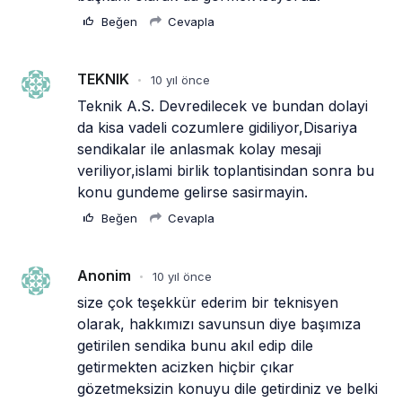
Beğen
Cevapla
TEKNIK
10 yıl önce
•
Teknik A.S. Devredilecek ve bundan dolayi 
da kisa vadeli cozumlere gidiliyor,Disariya 
sendikalar ile anlasmak kolay mesaji 
veriliyor,islami birlik toplantisindan sonra bu 
konu gundeme gelirse sasirmayin.
Beğen
Cevapla
Anonim
10 yıl önce
•
size çok teşekkür ederim bir teknisyen 
olarak, hakkımızı savunsun diye başımıza 
getirilen sendika bunu akıl edip dile 
getirmekten acizken hiçbir çıkar 
gözetmeksizin konuyu dile getirdiniz ve belki 