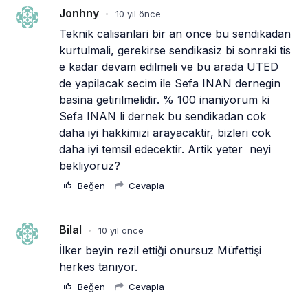
Jonhny
10 yıl önce
•
Teknik calisanlari bir an once bu sendikadan 
kurtulmali, gerekirse sendikasiz bi sonraki tis 
e kadar devam edilmeli ve bu arada UTED 
de yapilacak secim ile Sefa INAN dernegin 
basina getirilmelidir. % 100 inaniyorum ki 
Sefa INAN li dernek bu sendikadan cok 
daha iyi hakkimizi arayacaktir, bizleri cok 
daha iyi temsil edecektir. Artik yeter  neyi 
bekliyoruz?
Beğen
Cevapla
Bilal
10 yıl önce
•
İlker beyin rezil ettiği onursuz Müfettişi 
herkes tanıyor.
Beğen
Cevapla