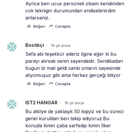
Ayrica ben ucus personeli olsam kendimden 
cok teknigin durumundan endiselenirdim 
anlarsaniz.
Beğen
Cevapla
Bostikçi
10 yıl önce
•
Sefa abi teşekkür ederiz ilgine eğer ki bu 
parayı alırsak senin sayendedir. Sendikadan 
bugun bi mail geldi sanki onların sayesinde 
alıyomuşuz gibi ama herkez gerçeği biliyor 
Beğen
Cevapla
IST2 HANGAR
10 yıl önce
•
Bu atölye de yaklaşık 50 kişiyiz ve bu süreci 
genel kuruldan beri takip ediyoruz.Bu 
konuda kimin çaba sarfedip kimin İlker 