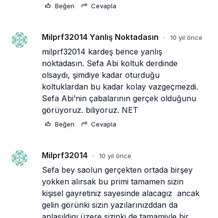
Beğen
Cevapla
Milprf32014 Yanlış Noktadasın
10 yıl önce
•
milprf32014 kardeş bence yanlış 
noktadasın. Sefa Abi koltuk derdinde 
olsaydı, şimdiye kadar oturduğu 
koltuklardan bu kadar kolay vazgeçmezdi. 
Sefa Abi’nin çabalarının gerçek olduğunu 
görüyoruz. biliyoruz. NET
Beğen
Cevapla
Milprf32014
10 yıl önce
•
Sefa bey saolun gerçekten ortada birşey 
yokken alırsak bu primi tamamen sizin 
kişisel gayretiniz sayesinde alacagız  ancak 
gelin görünki sizin yazılarınızddan da 
anlaşıldıgı üzere sizinki de tamamiyle bir 