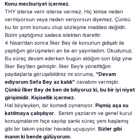
Konu mecburiyet içermez
.
THY isterse verir isterse vermez. Hiç kimse neden
vermiyorsun veya neden veriyorsun diyemez. Çünkü
bu bir prim konusu olup sözleşme maddesi değildir.
Bizim yaptığımız sadece istekten ibarettir
4 Nisan’dan sonra İlker Bey ile konunun gidişatı ile
yaptığım görüşmeleri an be an yayınladım. Okudunuz.
Bu süreç devam ederken bugün aldığım son bilgi yine
İlker Bey’den gelmiştir. İlker Bey’e yönelttiğim
paydaşlarla görüşebildiniz mi soruma,
“Devam
ediyorum Sefa Bey az kaldı”
cevabını vermiştir.
Çünkü İlker Bey de ben de biliyoruz ki, bu bir iyi niyet
girişimidir. Kişisellik içermez.
Hal böyleyken, bir komedi oynanıyor.
Pişmiş aşa su
katılmaya çalışılıyor
. Benim yazılarım ve genel kurul
konuşmalarım hiçe sayılıp sanki süreç yeni başlamış
gibi bir takım yazılar havada uçuşuyor.
Sizler gibi
inanın ki bende gülüyorum.