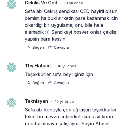
Cekilis Ve Ced
10 yıl önce
•
Sefa abi Çekiliş sendikasi CED hayirli olsun 
demisti halbuki sirketin para kazanmak icin 
cikardigi bir uygulama; onu bile hala 
alamadik :)) Sendikayi bosver onlar çekiliş 
yapsin para kessin.
Beğen
Cevapla
Thy Habam
10 yıl önce
•
Teşekkürler sefa bey ilginiz için 
Beğen
Cevapla
Teknisyen
10 yıl önce
•
Sefa abi konuyla çok uğraştın teşekkürler 
fakat bu mevzu sulandırılırken asıl konu 
unutturulmaya çalışılıyor. Sayın Ahmet 