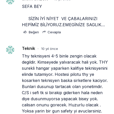
SEFA BEY
     SİZİN İYİ NİYET  VE ÇABALARINIZI 
HEPİMİZ BİLİYORUZ.EMEGİNİZE SAGLIK…
Beğen
Cevapla
Teknik
10 yıl önce
•
Thy teknisyeni 4-5 binle zengin olacak 
degildir. Kimseyede yalvaracak hali yok. THY 
surekli hangar yaparken kalifiye teknisyenini 
elinde tutamiyor. Hostesi pilotu thy ye 
kosarken teknisyen baska sirketlere kaciyor. 
Bunlari dusunup tartacak olan yonetimdir.  
C/S i sefi tk si birakip giderken hala neden 
diye dusunmuyorsa yapacak bisey yok. 
calisan onunu gorecek. Huzurlu olacak . 
Yoksa yarin bir gun safety yi avuclarsiniz. 