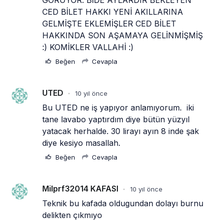
CED BİLET HAKKI YENİ AKILLARINA 
GELMİŞTE EKLEMİŞLER CED BİLET 
HAKKINDA SON AŞAMAYA GELİNMİŞMİŞ 
:) KOMİKLER VALLAHİ :)
Beğen
Cevapla
UTED
10 yıl önce
•
Bu UTED ne iş yapıyor anlamıyorum.  iki 
tane lavabo yaptırdım diye bütün yüzyıl 
yatacak herhalde. 30 lirayı ayın 8 inde şak 
diye kesiyo masallah. 
Beğen
Cevapla
Milprf32014 KAFASI
10 yıl önce
•
Teknik bu kafada oldugundan dolayı burnu 
delikten çıkmıyo