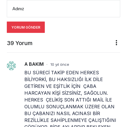
Adınız
YORUM GÖNDER
39 Yorum
A BAKIM
10 yıl önce
•
BU SÜRECİ TAKİP EDEN HERKES 
BİLİYORKİ, BU HAKSIZLIĞI İLK DİLE 
GETİREN VE EŞİTLİK İÇİN  ÇABA 
HARCAYAN KİŞİ SİZSİNİZ, SAĞOLUN. 
HERKES  ÇELİKİŞ SON ATTIĞI MAİL İLE 
OLUMLU SONUÇLANMAK ÜZERE OLAN 
BU ÇABANIZI NASIL ACINASI BİR 
REZİLLİKLE SAHİPLENMEYE ÇALIŞTIĞINI 
GÖRÜYOR. BİDE AYLARDIR BEKLEYEN 