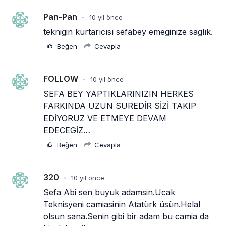
Pan-Pan
10 yıl önce
•
teknigin kurtarıcısı sefabey emeginize saglık.
Beğen
Cevapla
FOLLOW
10 yıl önce
•
SEFA BEY YAPTIKLARINIZIN HERKES 
FARKINDA UZUN SUREDİR SİZİ TAKIP 
EDİYORUZ VE ETMEYE DEVAM 
EDECEGİZ… 
Beğen
Cevapla
320
10 yıl önce
•
Sefa Abi sen buyuk adamsin.Ucak 
Teknisyeni camiasinin Atatürk üsün.Helal 
olsun sana.Senin gibi bir adam bu camia da 