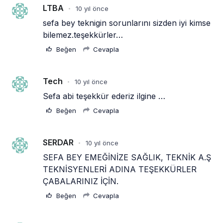
LTBA
10 yıl önce
•
sefa bey teknigin sorunlarını sizden iyi kimse 
bilemez.teşekkürler…
Beğen
Cevapla
Tech
10 yıl önce
•
Sefa abi teşekkür ederiz ilgine …
Beğen
Cevapla
SERDAR
10 yıl önce
•
SEFA BEY EMEĞİNİZE SAĞLIK, TEKNİK A.Ş 
TEKNİSYENLERİ ADINA TEŞEKKÜRLER 
ÇABALARINIZ İÇİN.
Beğen
Cevapla