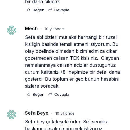
bir daha cikmaz
Beğen
Cevapla
Mech
10 yıl önce
•
Sefa abi bizleri mutlaka herhangi bir tuzel 
kisiligin basinda temsil etmeni istiyorum. Bu 
olay ozelinde olmadan bizim adimiza cikar 
gozetmeden calisan TEK kisisiniz.  Olaydan 
nemalanmaya calisan acizler dustugunuz 
durum kalitenizi (!)  hepimize bir defa  daha 
gosterdi. Bu toplum er gec bunun hesabini 
sizlere soracak. 
Beğen
Cevapla
Sefa Beye
10 yıl önce
•
Sefa bey çok teşekkürler. Sizi sendika 
başkanı olarak da görmek istiyoruz. 