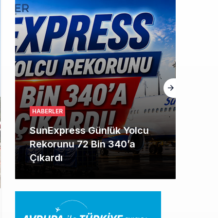
HABERLER
İstanbul Havalimanı’nın 4.
Pistinde İlk Test Uçuşu
Yapıldı