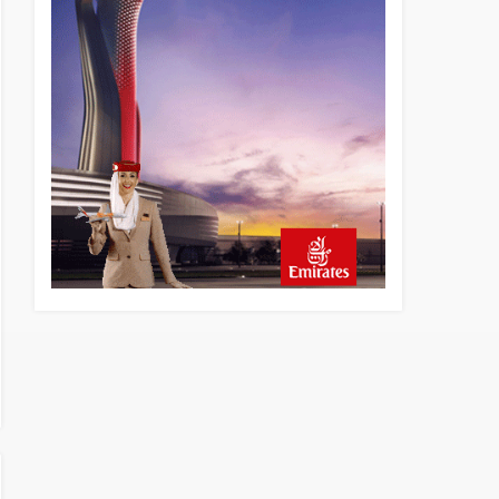
19 saat önce
AJet Uçuşlarıyla Rus Turist
İçin Yeni Türkiye Rotası
20 saat önce
Airbus Temmuz bilançosunu
açıkladı: 204 yeni sipariş
21 saat önce
İstanbul uçağına polis
köpeklerle girdi: 3 yolcu
indirildi
21 saat önce
AyJet eğitim uçağı Hezarfen
yakınında kırım geçirdi