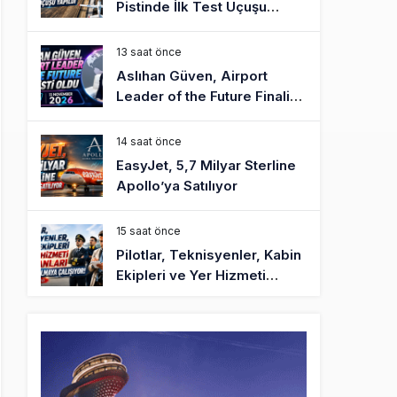
Pistinde İlk Test Uçuşu
Yapıldı
13 saat önce
Aslıhan Güven, Airport
Leader of the Future Finalisti
Oldu
14 saat önce
EasyJet, 5,7 Milyar Sterline
Apollo’ya Satılıyor
15 saat önce
Pilotlar, Teknisyenler, Kabin
Ekipleri ve Yer Hizmeti
Çalışanları Gazeteci Olmaya
Çalışıyor!
17 saat önce
BookingAgora’dan Dubai’ye
iki FAM Trip