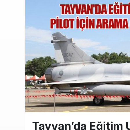
BookingAgor
12:58
AJet Uçuşlar
10:56
Airbus Temmu
10:00
Tayvan’da Eğitim 