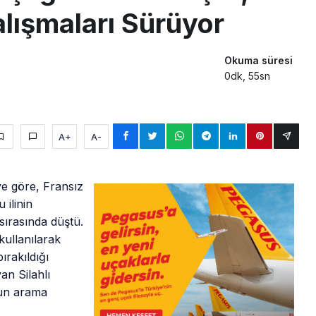
alışmaları Sürüyor
Okuma süresi
0dk, 55sn
A+
A-
e göre, Fransız
 ilinin
sırasında düştü.
kullanılarak
ırakıldığı
an Silahlı
ğun arama