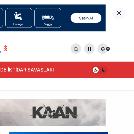
0
0
DE İKTİDAR SAVAŞLARI
alışıyor!