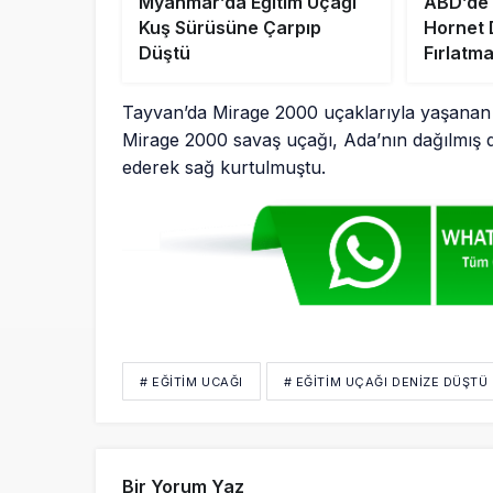
Myanmar’da Eğitim Uçağı
ABD’de 
Kuş Sürüsüne Çarpıp
Hornet D
Düştü
Fırlatm
Kurtuld
Tayvan’da Mirage 2000 uçaklarıyla yaşanan k
Mirage 2000 savaş uçağı, Ada’nın dağılmış d
ederek sağ kurtulmuştu.
# EĞITIM UCAĞI
# EĞITIM UÇAĞI DENIZE DÜŞTÜ
Bir Yorum Yaz