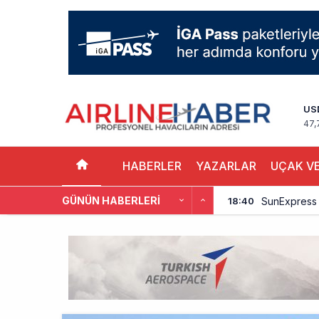
US
47,
HABERLER
YAZARLAR
UÇAK VE
GÜNÜN HABERLERI
SunExpress 
18:40
İstanbul Hava
17:59
Aslıhan Güven
17:11
EasyJet, 5,7 
16:27
Pilotlar, Te
15:26