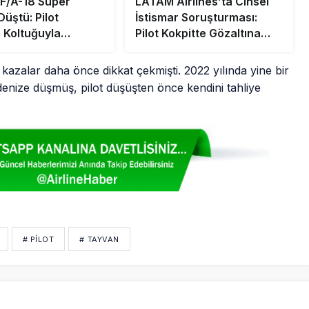
F/A-18 Super
LATAM Airlines’ta Cinsel
üştü: Pilot
İstismar Soruşturması:
a Koltuğuyla
Pilot Kokpitte Gözaltına
u
Alındı
azalar daha önce dikkat çekmişti. 2022 yılında yine bir
enize düşmüş, pilot düşüşten önce kendini tahliye
# PİLOT
# TAYVAN