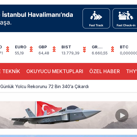
D
EURO
GBP
BIST
GR.
BTC
ALTIN
71
55,19
64,48
13.779,39
6.660,55
0,00000
 TEKNİK
OKUYUCU MEKTUPLARI
ÖZEL HABER
THY’
Günlük Yolcu Rekorunu 72 Bin 340’a Çıkardı
limanı’nın 4. Pistinde İlk Test Uçuşu Yapıldı
, Airport Leader of the Future Finalisti Oldu
Milyar Sterline Apollo’ya Satılıyor
knisyenler, Kabin Ekipleri ve Yer Hizmeti Çalışanları Gazeteci Olmaya Ç