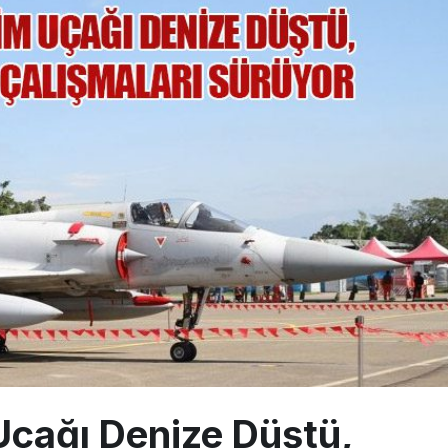
a’dan Dubai’ye iki FAM Trip
ıyla Rus Turist İçin Yeni Türkiye Rotası
z bilançosunu açıkladı: 204 yeni sipariş
Uçağı Denize Düştü,