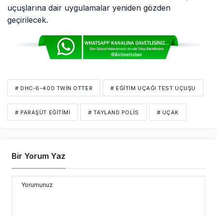
uçuşlarına dair uygulamalar yeniden gözden
geçirilecek.
# DHC-6-400 TWIN OTTER
# EĞITIM UÇAĞI TEST UÇUŞU
# PARAŞÜT EĞITIMI
# TAYLAND POLIS
# UÇAK
Bir Yorum Yaz
Yorumunuz