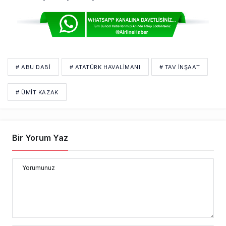
# ABU DABI
# ATATÜRK HAVALİMANI
# TAV İNŞAAT
# ÜMIT KAZAK
Bir Yorum Yaz
Yorumunuz