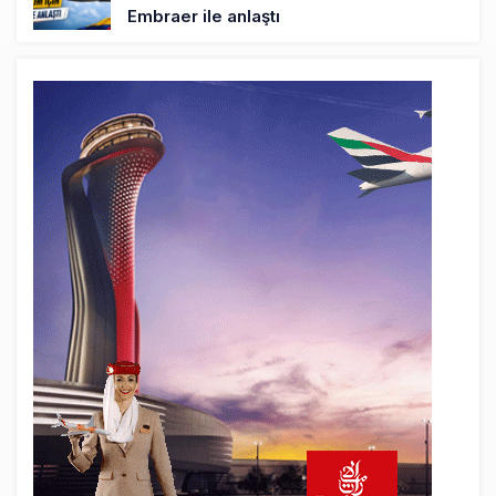
Embraer ile anlaştı
22 saat önce
Üniversite adayı avlanma ve aldanma!
Yazıcıoğlu Kazası 19 yıl sonra sil baştan
SHGM yönetiminin hiç mi kusuru yok?