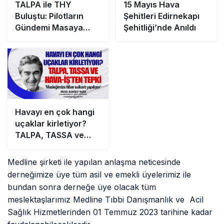
TALPA ile THY
15 Mayıs Hava
Buluştu: Pilotların
Şehitleri Edirnekapı
Gündemi Masaya
Şehitliği’nde Anıldı
Yatırıldı
Havayı en çok hangi
uçaklar kirletiyor?
TALPA, TASSA ve
HAVA-İŞ’ten tepki
‘Mesleğimize itibar
Medline şirketi ile yapılan anlaşma neticesinde
suikastı yapılıyor’
derneğimize üye tüm asil ve emekli üyelerimiz ile
bundan sonra derneğe üye olacak tüm
meslektaşlarımız Medline Tıbbi Danışmanlık ve Acil
Sağlık Hizmetlerinden 01 Temmuz 2023 tarihine kadar