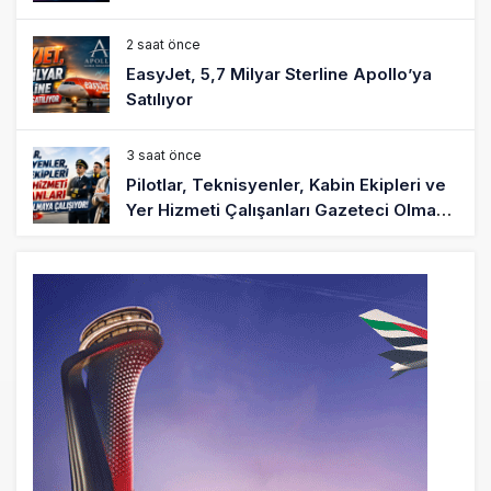
2 saat önce
EasyJet, 5,7 Milyar Sterline Apollo’ya
Satılıyor
3 saat önce
Pilotlar, Teknisyenler, Kabin Ekipleri ve
Yer Hizmeti Çalışanları Gazeteci Olmaya
Çalışıyor!
6 saat önce
BookingAgora’dan Dubai’ye iki FAM Trip
8 saat önce
AJet Uçuşlarıyla Rus Turist İçin Yeni
Türkiye Rotası
9 saat önce